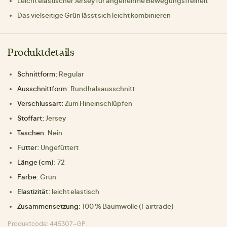
Leicht elastischer Jersey für angenehme Bewegungsfreiheit
Das vielseitige Grün lässt sich leicht kombinieren
Produktdetails
Schnittform:
Regular
Ausschnittform:
Rundhalsausschnitt
Verschlussart:
Zum Hineinschlüpfen
Stoffart:
Jersey
Taschen:
Nein
Futter:
Ungefüttert
Länge (cm):
72
Farbe:
Grün
Elastizität:
leicht elastisch
Zusammensetzung:
100 % Baumwolle (Fairtrade)
Produktcode: 445307-GP