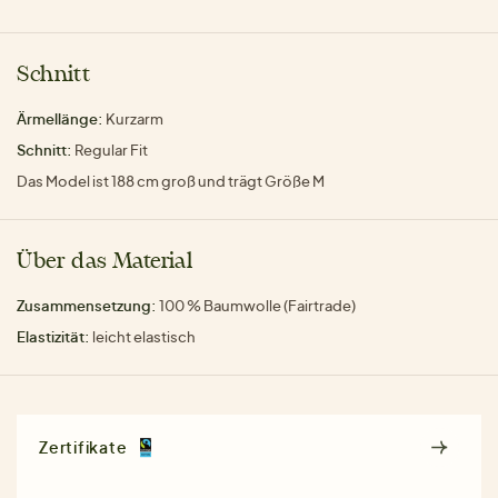
Schnitt
Ärmellänge:
Kurzarm
Schnitt:
Regular Fit
Das Model ist 188 cm groß und trägt Größe M
Über das Material
Zusammensetzung:
100 % Baumwolle (Fairtrade)
Elastizität:
leicht elastisch
Zertifikate