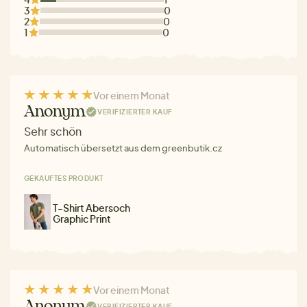
3
0
2
0
1
0
Vor einem Monat
Anonym
VERIFIZIERTER KAUF
Sehr schön
Automatisch übersetzt aus dem greenbutik.cz
GEKAUFTES PRODUKT
T-Shirt Abersoch
Graphic Print
Vor einem Monat
Anonym
VERIFIZIERTER KAUF