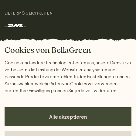
Damen
Größenratgeber
Kontakt
LIEFERMÖGLICHKEITEN
Herren
Rücksendung der Ware
Marken
Wohnen
Versand und Zahlung
Das freundliche Magazin
Geschenke
Cookies von BellaGreen
Warum bei uns einkaufen
ZAHLUNGSMÖGLICHKEITEN
Cookies und andere Technologien helfen uns, unsere Dienste zu
verbessern, die Leistung der Website zu analysieren und
passende Produkte zu empfehlen. In den Einstellungen können
Sie auswählen, welche Arten von Cookies wir verwenden
dürfen. Ihre Einwilligung können Sie jederzeit widerrufen.
Alle akzeptieren