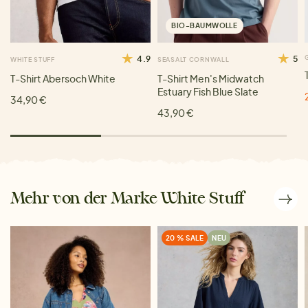
BIO-BAUMWOLLE
4.9
5
WHITE STUFF
SEASALT CORNWALL
T-Shirt Abersoch White
T-Shirt Men's Midwatch
Estuary Fish Blue Slate
34,90 €
43,90 €
Mehr von der Marke White Stuff
20 % SALE
NEU