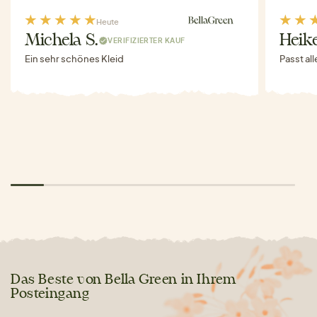
Heute
Michela S.
Heike
VERIFIZIERTER KAUF
Ein sehr schönes Kleid
Passt al
Das Beste von Bella Green in Ihrem
Posteingang