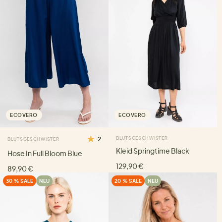
ECOVERO
ECOVERO
2
BLUTSGESCHWISTER
BLUTSGESCHWISTER
Kleid Springtime Black
Hose In Full Bloom Blue
129,90 €
89,90 €
30 % SALE
NEU
20 % SALE
NEU