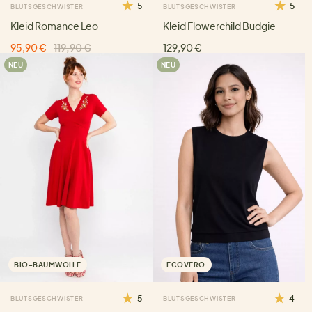
5
5
BLUTSGESCHWISTER
BLUTSGESCHWISTER
Kleid Romance Leo
Kleid Flowerchild Budgie
95,90 €
119,90 €
129,90 €
NEU
NEU
BIO-BAUMWOLLE
ECOVERO
5
4
BLUTSGESCHWISTER
BLUTSGESCHWISTER