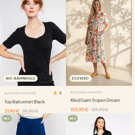
BIO-BAUMWOLLE
ECOVERO
5
BLUTSGESCHWISTER
BLUTSGESCHWISTER
Kleid Saint Tropen Dream
Top Balconnet Black
103,90 €
129,90 €
31,90 €
39,90 €
NEU
NEU