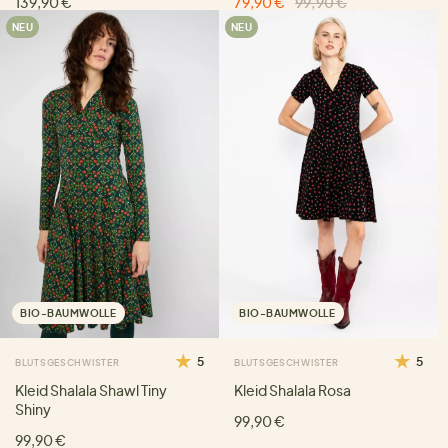
139,90 €
79,90 €
99,90 €
NEU
NEU
BIO-BAUMWOLLE
BIO-BAUMWOLLE
5
5
BLUTSGESCHWISTER
BLUTSGESCHWISTER
Kleid Shalala Shawl Tiny
Kleid Shalala Rosa
Shiny
99,90 €
99,90 €