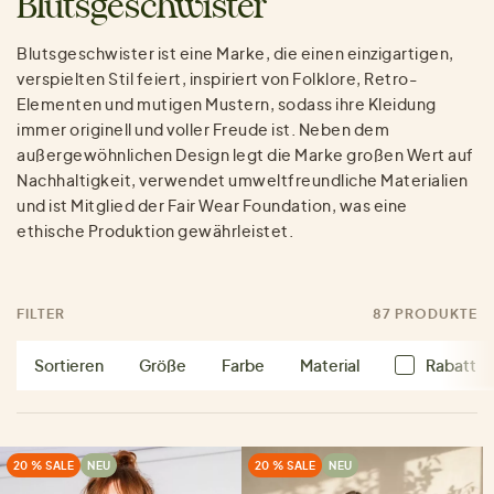
Blutsgeschwister
Blutsgeschwister ist eine Marke, die einen einzigartigen,
verspielten Stil feiert, inspiriert von Folklore, Retro-
Elementen und mutigen Mustern, sodass ihre Kleidung
immer originell und voller Freude ist. Neben dem
außergewöhnlichen Design legt die Marke großen Wert auf
Nachhaltigkeit, verwendet umweltfreundliche Materialien
und ist Mitglied der Fair Wear Foundation, was eine
ethische Produktion gewährleistet.
FILTER
87 PRODUKTE
Sortieren
Größe
Farbe
Material
Rabatt
20 % SALE
NEU
20 % SALE
NEU