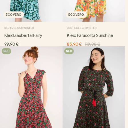
ECOVERO
ECOVERO
BLUTSGESCHWISTER
BLUTSGESCHWISTER
Kleid Zaubertal Fairy
Kleid Parasolita Sunshine
99,90 €
83,90 €
119,90 €
NEU
NEU