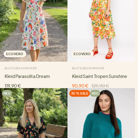
ECOVERO
ECOVERO
BLUTSGESCHWISTER
BLUTSGESCHWISTER
Kleid Parasolita Dream
Kleid Saint Tropen Sunshine
119,90 €
90,90 €
129,90 €
NEU
30 % SALE
NEU