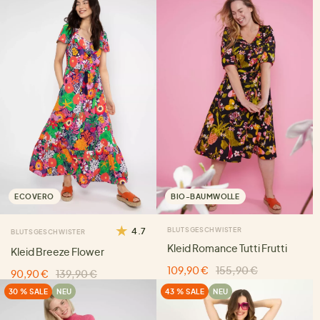
ECOVERO
BIO-BAUMWOLLE
4.7
BLUTSGESCHWISTER
BLUTSGESCHWISTER
Kleid Romance Tutti Frutti
Kleid Breeze Flower
109,90 €
155,90 €
90,90 €
139,90 €
30 % SALE
NEU
43 % SALE
NEU