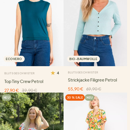
ECOVERO
BIO-BAUMWOLLE
4
BLUTSGESCHWISTER
BLUTSGESCHWISTER
Strickjacke Filigree Petrol
Top Tiny Crew Petrol
55,90 €
69,90 €
27,90 €
39,90 €
NEU
30 % SALE
NEU