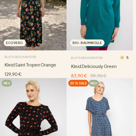
ECOVERO
BIO-BAUMWOLLE
BLUTSGESCHWISTER
5
BLUTSGESCHWISTER
Kleid Saint Tropen Orange
Kleid Deliciously Green
129,90 €
83,90 €
119,90 €
NEU
20 % SALE
NEU