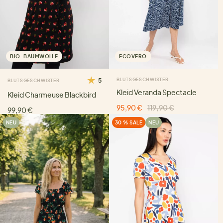
BIO-BAUMWOLLE
ECOVERO
5
BLUTSGESCHWISTER
BLUTSGESCHWISTER
Kleid Veranda Spectacle
Kleid Charmeuse Blackbird
95,90 €
119,90 €
99,90 €
NEU
30 % SALE
NEU