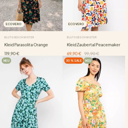
ECOVERO
ECOVERO
BLUTSGESCHWISTER
BLUTSGESCHWISTER
Kleid Parasolita Orange
Kleid Zaubertal Peacemaker
119,90 €
69,90 €
99,90 €
NEU
30 % SALE
NEU