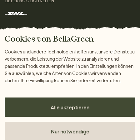
LIEFERMÖGLICHKEITEN
Herren
Rücksendung der Ware
Marken
Wohnen
Versand und Zahlung
Das freundliche Magazin
Geschenke
Cookies von BellaGreen
Warum bei uns einkaufen
ZAHLUNGSMÖGLICHKEITEN
Cookies und andere Technologien helfen uns, unsere Dienste zu
verbessern, die Leistung der Website zu analysieren und
passende Produkte zu empfehlen. In den Einstellungen können
Sie auswählen, welche Arten von Cookies wir verwenden
dürfen. Ihre Einwilligung können Sie jederzeit widerrufen.
Alle akzeptieren
Nur notwendige