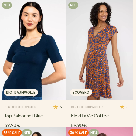
NEU
NEU
BIO-BAUMWOLLE
ECOVERO
5
5
BLUTSGESCHWISTER
BLUTSGESCHWISTER
Top Balconnet Blue
Kleid La Vie Coffee
39,90 €
89,90 €
35 % SALE
NEU
30 % SALE
NEU