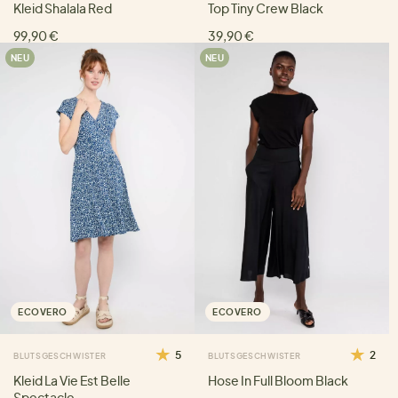
Kleid Shalala Red
Top Tiny Crew Black
99,90 €
39,90 €
NEU
NEU
ECOVERO
ECOVERO
5
2
BLUTSGESCHWISTER
BLUTSGESCHWISTER
Kleid La Vie Est Belle
Hose In Full Bloom Black
Spectacle