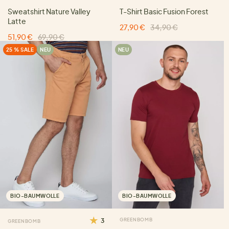
Sweatshirt Nature Valley
T-Shirt Basic Fusion Forest
Latte
27,90 €
34,90 €
51,90 €
69,90 €
25 % SALE
NEU
NEU
BIO-BAUMWOLLE
BIO-BAUMWOLLE
3
GREENBOMB
GREENBOMB