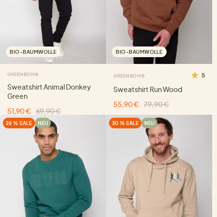
BIO-BAUMWOLLE
BIO-BAUMWOLLE
GREENBOMB
5
GREENBOMB
Sweatshirt Animal Donkey
Sweatshirt Run Wood
Green
55,90 €
79,90 €
51,90 €
69,90 €
26 % SALE
NEU
30 % SALE
NEU