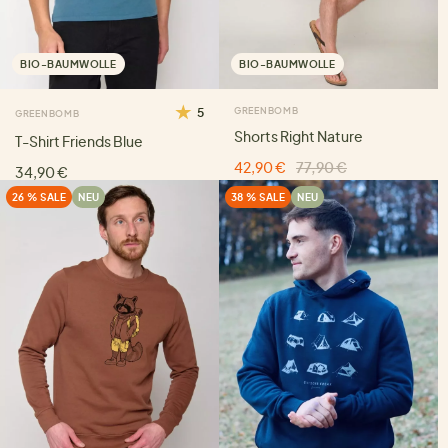
BIO-BAUMWOLLE
BIO-BAUMWOLLE
5
GREENBOMB
GREENBOMB
Shorts Right Nature
T-Shirt Friends Blue
42,90 €
77,90 €
34,90 €
26 % SALE
NEU
38 % SALE
NEU