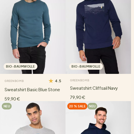
BIO-BAUMWOLLE
BIO-BAUMWOLLE
4.5
GREENBOMB
GREENBOMB
Sweatshirt Cliffsail Navy
Sweatshirt Basic Blue Stone
79,90 €
59,90 €
NEU
20 % SALE
NEU