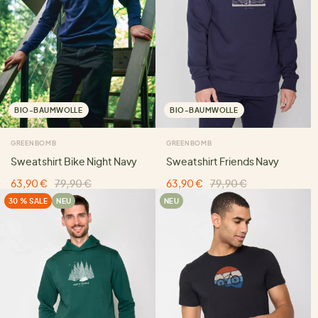
BIO-BAUMWOLLE
BIO-BAUMWOLLE
GREENBOMB
GREENBOMB
Sweatshirt Bike Night Navy
Sweatshirt Friends Navy
63,90 €
79,90 €
63,90 €
79,90 €
30 % SALE
NEU
NEU