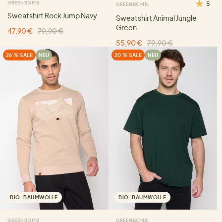
GREENBOMB
5
GREENBOMB
Sweatshirt Rock Jump Navy
Sweatshirt Animal Jungle
Green
47,90 €
79,90 €
55,90 €
79,90 €
26 % SALE
NEU
20 % SALE
NEU
BIO-BAUMWOLLE
BIO-BAUMWOLLE
GREENBOMB
GREENBOMB