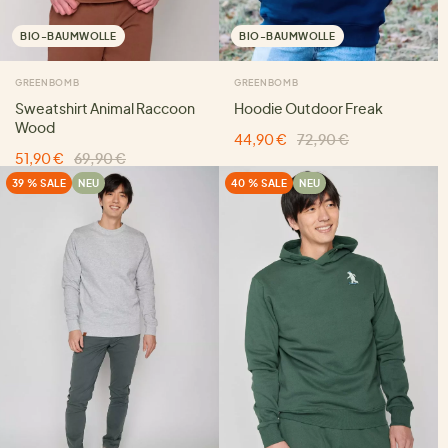
BIO-BAUMWOLLE
BIO-BAUMWOLLE
GREENBOMB
GREENBOMB
Sweatshirt Animal Raccoon
Hoodie Outdoor Freak
Wood
44,90 €
72,90 €
51,90 €
69,90 €
39 % SALE
NEU
40 % SALE
NEU