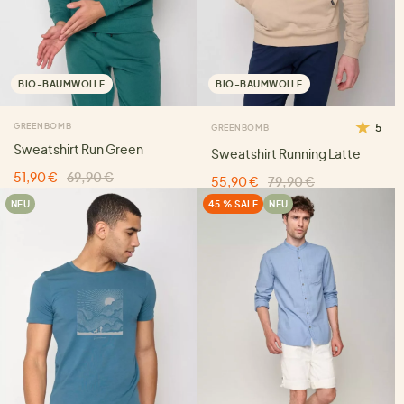
BIO-BAUMWOLLE
BIO-BAUMWOLLE
GREENBOMB
5
GREENBOMB
Sweatshirt Run Green
Sweatshirt Running Latte
51,90 €
69,90 €
55,90 €
79,90 €
NEU
45 % SALE
NEU