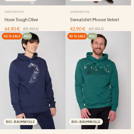
GREENBOMB
GREENBOMB
Hose Tough Olive
Sweatshirt Moose Velvet
64,90 €
89,90 €
42,90 €
69,90 €
40 % SALE
NEU
30 % SALE
NEU
BIO-BAUMWOLLE
BIO-BAUMWOLLE