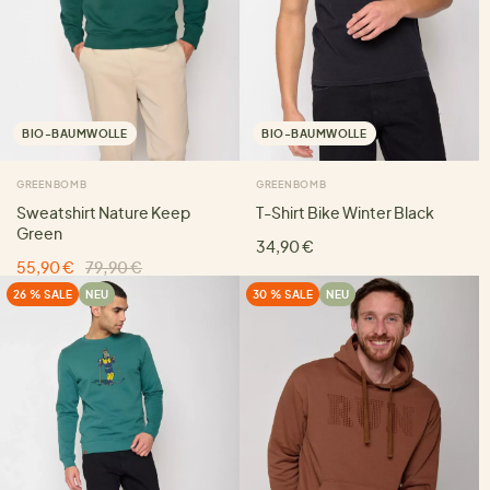
BIO-BAUMWOLLE
BIO-BAUMWOLLE
GREENBOMB
GREENBOMB
Sweatshirt Nature Keep
T-Shirt Bike Winter Black
Green
34,90 €
55,90 €
79,90 €
26 % SALE
NEU
30 % SALE
NEU