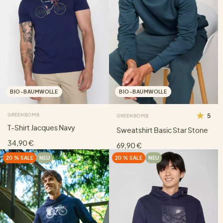
BIO-BAUMWOLLE
BIO-BAUMWOLLE
GREENBOMB
5
GREENBOMB
T-Shirt Jacques Navy
Sweatshirt Basic Star Stone
34,90 €
69,90 €
20 % SALE
NEU
20 % SALE
NEU