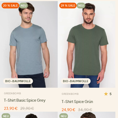
20 % SALE
NEU
29 % SALE
NEU
BIO-BAUMWOLLE
BIO-BAUMWOLLE
GREENBOMB
5
GREENBOMB
T-Shirt Basic Spice Grey
T-Shirt Spice Grün
23,90 €
29,90 €
24,90 €
34,90 €
NEU
NEU