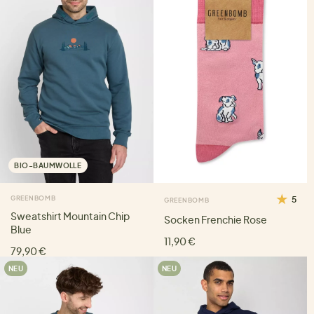
BIO-BAUMWOLLE
GREENBOMB
5
GREENBOMB
Sweatshirt Mountain Chip
Socken Frenchie Rose
Blue
11,90 €
79,90 €
NEU
NEU