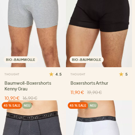
BIO-BAUMWOLLE
BIO-BAUMWOLLE
4.5
5
THOUGHT
THOUGHT
Baumwoll-Boxershorts
Boxershorts Arthur
Kenny Grau
11,90 €
19,90 €
10,90 €
16,90 €
45 % SALE
NEU
45 % SALE
NEU