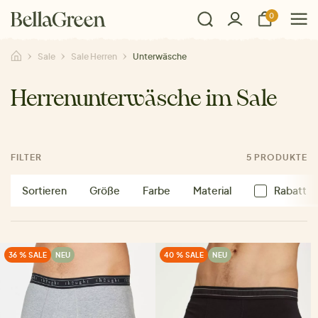
0
Sale
Sale Herren
Unterwäsche
Herrenunterwäsche im Sale
FILTER
5 PRODUKTE
Sortieren
Größe
Farbe
Material
Rabatt
36 % SALE
NEU
40 % SALE
NEU