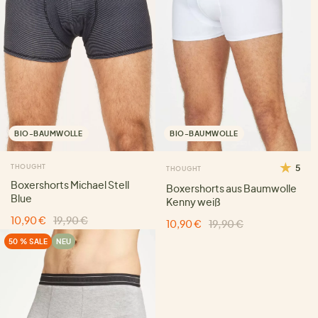
BIO-BAUMWOLLE
BIO-BAUMWOLLE
THOUGHT
5
THOUGHT
Boxershorts Michael Stell
Boxershorts aus Baumwolle
Blue
Kenny weiß
10,90 €
19,90 €
10,90 €
19,90 €
50 % SALE
NEU