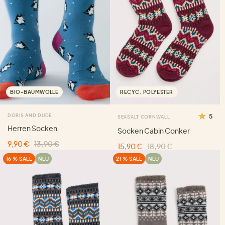
BIO-BAUMWOLLE
RECYC. POLYESTER
DORIS AND DUDE
5
SEASALT CORNWALL
Herren Socken
Socken Cabin Conker
9,90 €
13,90 €
15,90 €
18,90 €
16 % SALE
NEU
21 % SALE
NEU