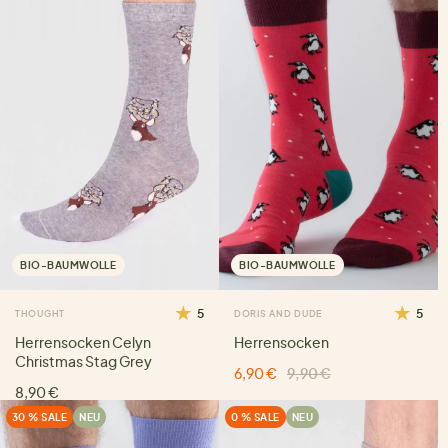
BIO-BAUMWOLLE
BIO-BAUMWOLLE
5
5
THOUGHT
DORIS AND DUDE
Herrensocken Celyn
Herrensocken
Christmas Stag Grey
6,90 €
9,90 €
8,90 €
30 % SALE
NEU
0 % SALE
NEU