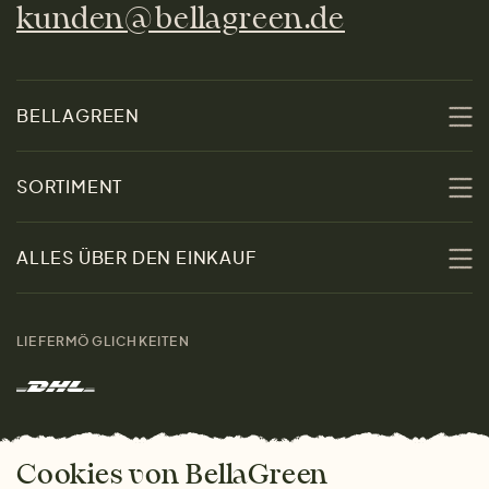
kunden@bellagreen.de
BELLAGREEN
Über uns
SORTIMENT
Nachhaltigkeit
Sale
ALLES ÜBER DEN EINKAUF
Materialien
Damen
Größenratgeber
Kontakt
LIEFERMÖGLICHKEITEN
Herren
Rücksendung der Ware
Marken
Wohnen
Versand und Zahlung
Das freundliche Magazin
Geschenke
Cookies von BellaGreen
Warum bei uns einkaufen
ZAHLUNGSMÖGLICHKEITEN