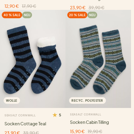
12,90 €
17,90 €
23,90 €
39,90 €
40 % SALE
NEU
20 % SALE
NEU
WOLLE
RECYC. POLYESTER
5
SEASALT CORNWALL
SEASALT CORNWALL
Socken Cabin Tilling
Socken Cottage Teal
15,90 €
19,90 €
23,90 €
39,90 €