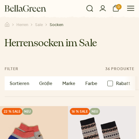
0
Herren
Sale
Socken
Herrensocken im Sale
FILTER
36 PRODUKTE
Sortieren
Größe
Marke
Farbe
Rabatt
22 % SALE
NEU
16 % SALE
NEU