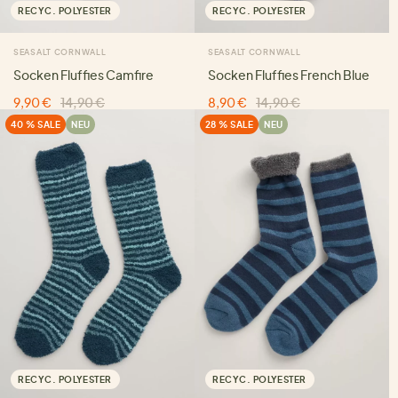
RECYC. POLYESTER
RECYC. POLYESTER
SEASALT CORNWALL
SEASALT CORNWALL
Socken Fluffies Camfire
Socken Fluffies French Blue
9,90 €
14,90 €
8,90 €
14,90 €
40 % SALE
NEU
28 % SALE
NEU
RECYC. POLYESTER
RECYC. POLYESTER