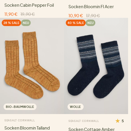
Socken Cabin Pepper Foil
Socken Bloomin FI Acer
11,90 €
19,90 €
10,90 €
17,90 €
28 % SALE
NEU
40 % SALE
NEU
BIO-BAUMWOLLE
WOLLE
SEASALT CORNWALL
5
SEASALT CORNWALL
Socken Bloomin Talland
Socken Cottage Amber