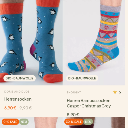
BIO-BAUMWOLLE
BIO-BAUMWOLLE
DORIS AND DUDE
5
THOUGHT
Herrensocken
Herren Bambussocken
Casper Christmas Grey
6,90 €
9,90 €
8,90 €
0 % SALE
NEU
30 % SALE
NEU