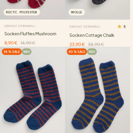
RECYC. POLYESTER
WOLLE
SEASALT CORNWALL
5
SEASALT CORNWALL
Socken Fluffies Mushroom
Socken Cottage Chalk
8,90 €
14,90 €
23,90 €
38,90 €
34 % SALE
NEU
40 % SALE
NEU