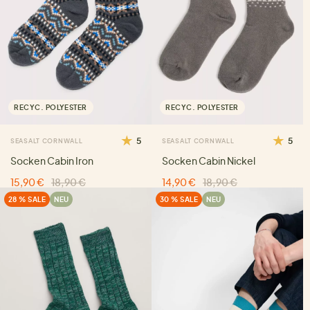
RECYC. POLYESTER
RECYC. POLYESTER
5
5
SEASALT CORNWALL
SEASALT CORNWALL
Socken Cabin Iron
Socken Cabin Nickel
15,90 €
18,90 €
14,90 €
18,90 €
28 % SALE
NEU
30 % SALE
NEU