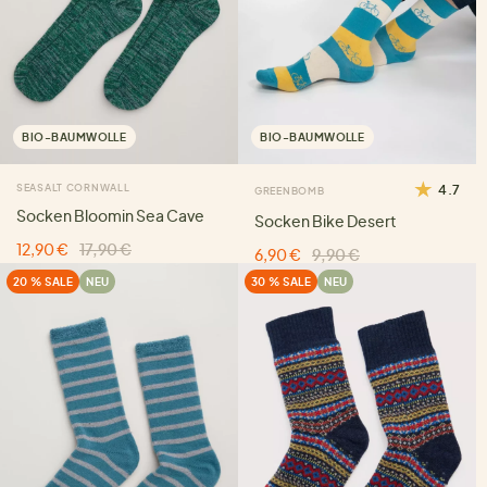
BIO-BAUMWOLLE
BIO-BAUMWOLLE
SEASALT CORNWALL
4.7
GREENBOMB
Socken Bloomin Sea Cave
Socken Bike Desert
12,90 €
17,90 €
6,90 €
9,90 €
20 % SALE
NEU
30 % SALE
NEU