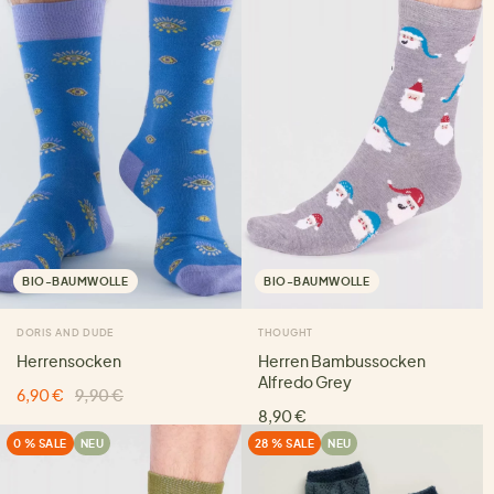
BIO-BAUMWOLLE
BIO-BAUMWOLLE
DORIS AND DUDE
THOUGHT
Herrensocken
Herren Bambussocken
Alfredo Grey
6,90 €
9,90 €
8,90 €
0 % SALE
NEU
28 % SALE
NEU