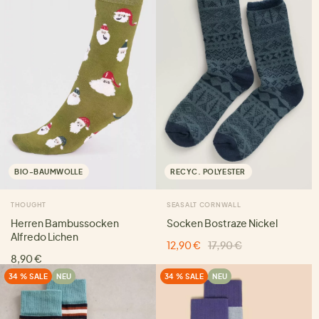
BIO-BAUMWOLLE
RECYC. POLYESTER
THOUGHT
SEASALT CORNWALL
Herren Bambussocken
Socken Bostraze Nickel
Alfredo Lichen
12,90 €
17,90 €
8,90 €
34 % SALE
NEU
34 % SALE
NEU