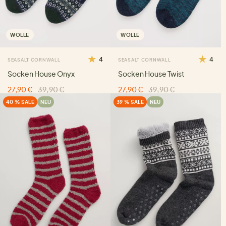
WOLLE
WOLLE
4
4
SEASALT CORNWALL
SEASALT CORNWALL
Socken House Onyx
Socken House Twist
27,90 €
39,90 €
27,90 €
39,90 €
40 % SALE
NEU
39 % SALE
NEU