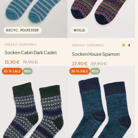
RECYC. POLYESTER
WOLLE
SEASALT CORNWALL
4
SEASALT CORNWALL
Socken Cabin Dark Cadet
Socken House Sparnon
15,90 €
19,90 €
27,90 €
39,90 €
30 % SALE
NEU
30 % SALE
NEU