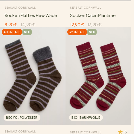
SEASALT CORNWALL
SEASALT CORNWALL
Socken Fluffies Hew Wade
Socken Cabin Maritime
8,90 €
14,90 €
12,90 €
17,90 €
40 % SALE
NEU
39 % SALE
NEU
RECYC. POLYESTER
BIO-BAUMWOLLE
SEASALT CORNWALL
5
SEASALT CORNWALL