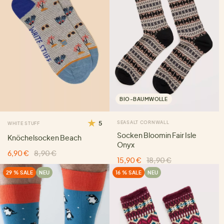
BIO-BAUMWOLLE
5
SEASALT CORNWALL
WHITE STUFF
Socken Bloomin Fair Isle
Knöchelsocken Beach
Onyx
6,90 €
8,90 €
15,90 €
18,90 €
29 % SALE
NEU
16 % SALE
NEU