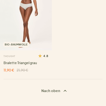
BIO-BAUMWOLLE
4.8
THOUGHT
Bralette Triangel grau
11,90 €
21,90 €
Nach oben