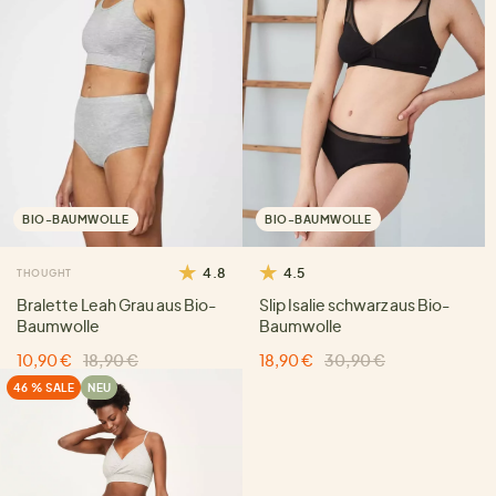
BIO-BAUMWOLLE
BIO-BAUMWOLLE
4.8
4.5
THOUGHT
Bralette Leah Grau aus Bio-
Slip Isalie schwarz aus Bio-
Baumwolle
Baumwolle
10,90 €
18,90 €
18,90 €
30,90 €
46 % SALE
NEU