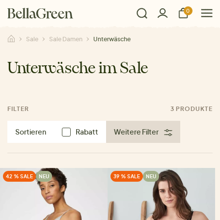
0
Sale
Sale Damen
Unterwäsche
Unterwäsche im Sale
FILTER
3 PRODUKTE
Sortieren
Rabatt
Weitere Filter
42 % SALE
NEU
39 % SALE
NEU