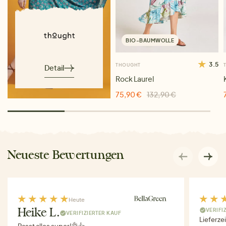
BIO-BAUMWOLLE
3.5
THOUGHT
Detail
Rock Laurel
75,90 €
132,90 €
Neueste Bewertungen
Heute
VERIFI
Heike L.
VERIFIZIERTER KAUF
Lieferze
Passt alles super!👌👍