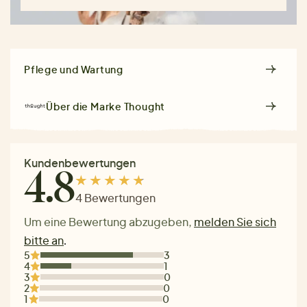
Pflege und Wartung
Über die Marke
Thought
Kundenbewertungen
4.8
4 Bewertungen
Um eine Bewertung abzugeben,
melden Sie sich
bitte an
.
5
3
4
1
3
0
2
0
1
0