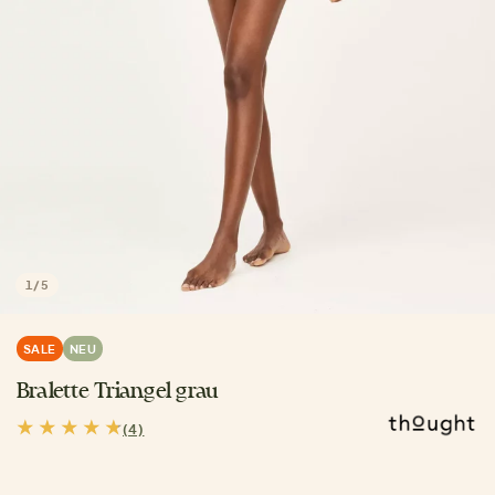
1
/
5
SALE
NEU
Bralette Triangel grau
(4)