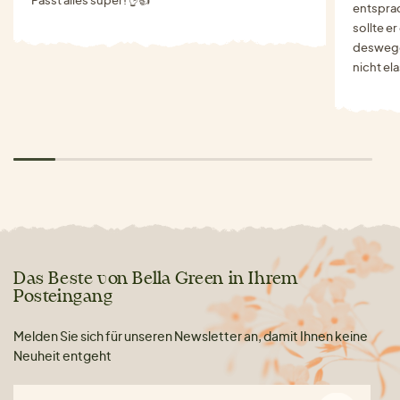
entspra
sollte e
deswegen
nicht el
Das Beste von Bella Green in Ihrem
Posteingang
Melden Sie sich für unseren Newsletter an, damit Ihnen keine
Neuheit entgeht