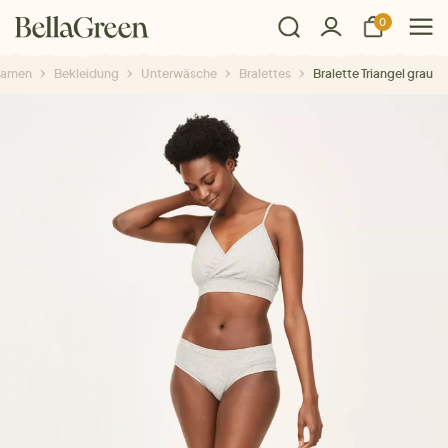
0
amen
Bekleidung
Unterwäsche
Bralettes
Bralette Triangel grau