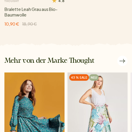
4.8
THOUGHT
Bralette Leah Grau aus Bio-
Baumwolle
10,90 €
18,90 €
Mehr von der Marke Thought
43 % SALE
NEU