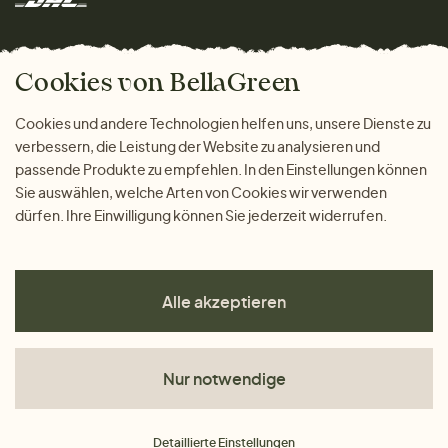
Marken
Wohnen
Versand und Zahlung
Das freundliche Magazin
Geschenke
Cookies von BellaGreen
Warum bei uns einkaufen
ZAHLUNGSMÖGLICHKEITEN
Cookies und andere Technologien helfen uns, unsere Dienste zu
verbessern, die Leistung der Website zu analysieren und
passende Produkte zu empfehlen. In den Einstellungen können
Sie auswählen, welche Arten von Cookies wir verwenden
dürfen. Ihre Einwilligung können Sie jederzeit widerrufen.
Alle akzeptieren
Nur notwendige
AGB
Detaillierte Einstellungen