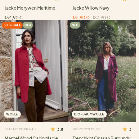
Jacke Merywen Maritime
Jacke Willow Navy
134,90 €
131,90 €
187,90 €
30 % SALE
NEU
NEU
WOLLE
BIO-BAUMWOLLE
3.8
3
SEASALT CORNWALL
NOBODY'S CHILD
Mantel Wood Cabin Maple
Trenchkot Okasan Burgundy