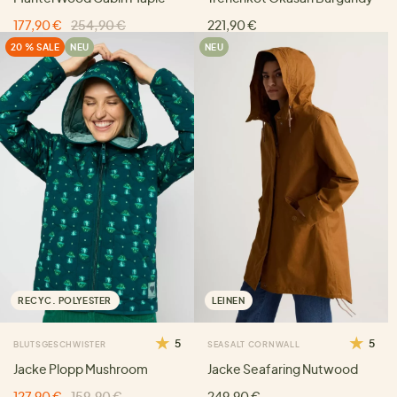
177,90 €
254,90 €
221,90 €
20 % SALE
NEU
NEU
RECYC. POLYESTER
LEINEN
5
5
BLUTSGESCHWISTER
SEASALT CORNWALL
Jacke Plopp Mushroom
Jacke Seafaring Nutwood
127,90 €
159,90 €
249,90 €