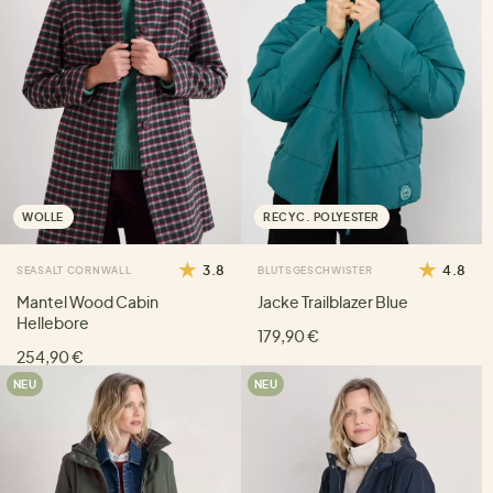
WOLLE
RECYC. POLYESTER
3.8
4.8
SEASALT CORNWALL
BLUTSGESCHWISTER
Mantel Wood Cabin
Jacke Trailblazer Blue
Hellebore
179,90 €
254,90 €
NEU
NEU