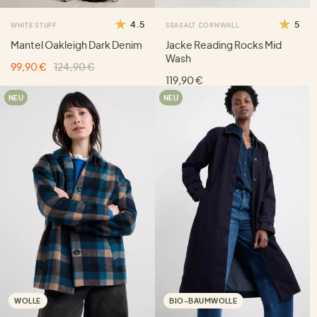
4.5
5
WHITE STUFF
SEASALT CORNWALL
Mantel Oakleigh Dark Denim
Jacke Reading Rocks Mid
Wash
99,90 €
124,90 €
119,90 €
NEU
NEU
WOLLE
BIO-BAUMWOLLE