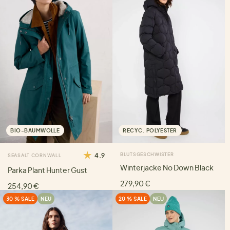
BIO-BAUMWOLLE
RECYC. POLYESTER
4.9
BLUTSGESCHWISTER
SEASALT CORNWALL
Winterjacke No Down Black
Parka Plant Hunter Gust
279,90 €
254,90 €
30 % SALE
NEU
20 % SALE
NEU