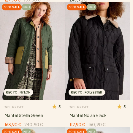
30 % SALE
NEU
30 % SALE
NEU
RECYC. NYLON
RECYC. POLYESTER
5
5
WHITE STUFF
WHITE STUFF
Mantel Stella Green
Mantel Nolan Black
168,90 €
240,90 €
112,90 €
160,90 €
20 % SALE
NEU
50 % SALE
NEU