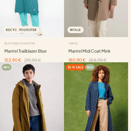
RECYC. POLYESTER
WOLLE
BLUTSGESCHWISTER
YERSE
Mantel Trailblazer Blue
Mantel Midi Coat Mink
153,90 €
219,90 €
180,90 €
258,90 €
NEU
35 % SALE
NEU