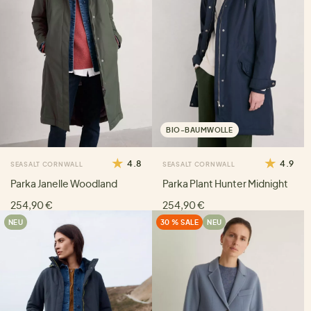
BIO-BAUMWOLLE
4.8
4.9
SEASALT CORNWALL
SEASALT CORNWALL
Parka Janelle Woodland
Parka Plant Hunter Midnight
254,90 €
254,90 €
NEU
30 % SALE
NEU