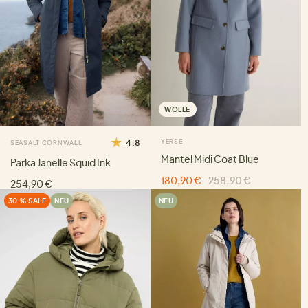
WOLLE
4.8
YERSE
SEASALT CORNWALL
Mantel Midi Coat Blue
Parka Janelle Squid Ink
180,90 €
258,90 €
254,90 €
30 % SALE
NEU
NEU