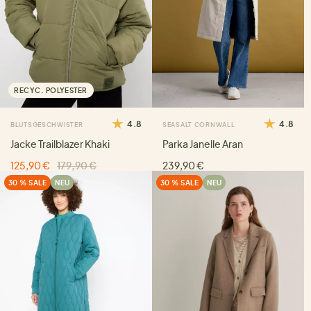
RECYC. POLYESTER
4.8
4.8
BLUTSGESCHWISTER
SEASALT CORNWALL
Jacke Trailblazer Khaki
Parka Janelle Aran
125,90 €
179,90 €
239,90 €
30 % SALE
NEU
30 % SALE
NEU