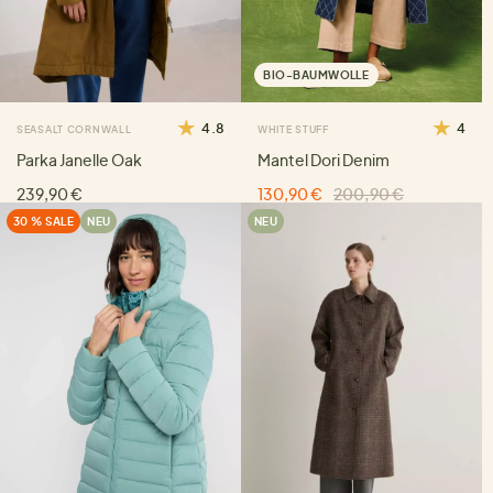
BIO-BAUMWOLLE
4.8
4
SEASALT CORNWALL
WHITE STUFF
Parka Janelle Oak
Mantel Dori Denim
239,90 €
130,90 €
200,90 €
30 % SALE
NEU
NEU