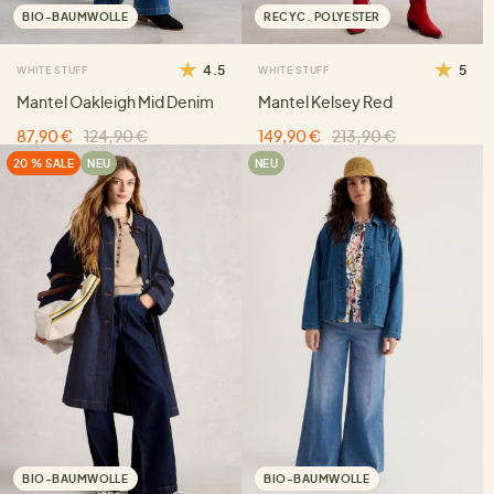
BIO-BAUMWOLLE
RECYC. POLYESTER
4.5
5
WHITE STUFF
WHITE STUFF
Mantel Oakleigh Mid Denim
Mantel Kelsey Red
87,90 €
124,90 €
149,90 €
213,90 €
20 % SALE
NEU
NEU
BIO-BAUMWOLLE
BIO-BAUMWOLLE