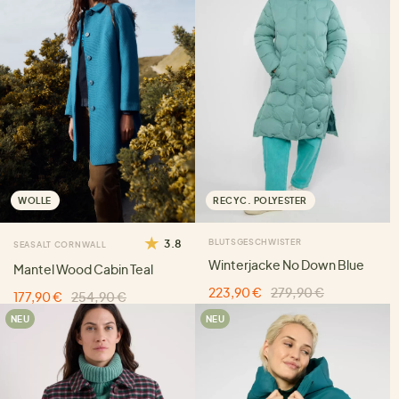
WOLLE
RECYC. POLYESTER
3.8
BLUTSGESCHWISTER
SEASALT CORNWALL
Winterjacke No Down Blue
Mantel Wood Cabin Teal
223,90 €
279,90 €
177,90 €
254,90 €
NEU
NEU