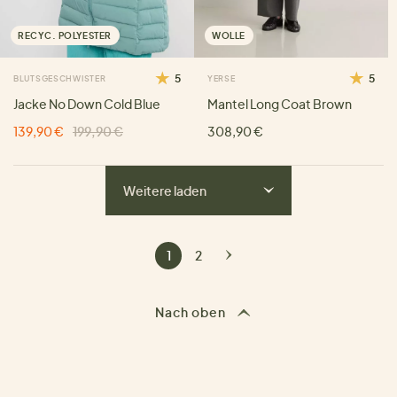
RECYC. POLYESTER
WOLLE
5
5
BLUTSGESCHWISTER
YERSE
Jacke No Down Cold Blue
Mantel Long Coat Brown
139,90 €
199,90 €
308,90 €
Weitere laden
1
2
Nach oben