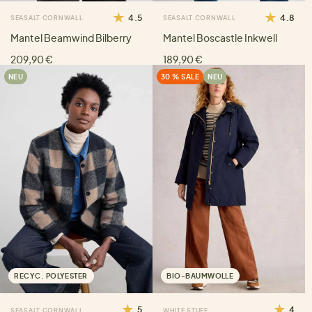
4.5
4.8
SEASALT CORNWALL
SEASALT CORNWALL
Mantel Beamwind Bilberry
Mantel Boscastle Inkwell
209,90 €
189,90 €
NEU
30 % SALE
NEU
RECYC. POLYESTER
BIO-BAUMWOLLE
5
4
SEASALT CORNWALL
WHITE STUFF