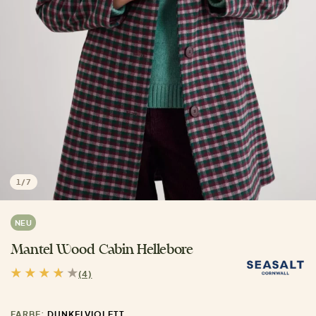
1
/
7
NEU
Mantel Wood Cabin Hellebore
(4)
FARBE:
DUNKELVIOLETT