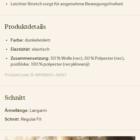
Leichter Stretch sorgt für angenehme Bewegungsfreiheit
Produktdetails
Farbe:
dunkelviolett
Elastizität:
elastisch
Zusammensetzung:
50 % Wolle (rec), 50 % Polyester (rec),
podšívka: 100 % polyester (recyklovaný)
Produktcode: B-WM38801-36547
Schnitt
Ärmellänge:
Langarm
Schnitt:
Regular Fit