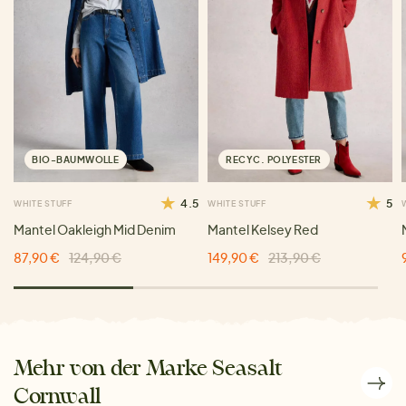
BIO-BAUMWOLLE
RECYC. POLYESTER
4.5
5
WHITE STUFF
WHITE STUFF
Mantel Oakleigh Mid Denim
Mantel Kelsey Red
87,90 €
124,90 €
149,90 €
213,90 €
Mehr von der Marke Seasalt
Cornwall