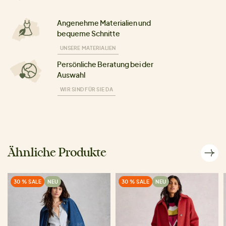
Angenehme Materialien und
bequeme Schnitte
UNSERE MATERIALIEN
Persönliche Beratung bei der
Auswahl
WIR SIND FÜR SIE DA
Ähnliche Produkte
30 % SALE
NEU
30 % SALE
NEU