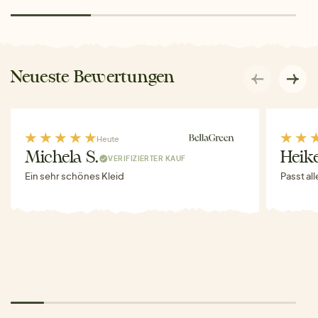
Neueste Bewertungen
Heute
Michela S.
Heike
VERIFIZIERTER KAUF
Ein sehr schönes Kleid
Passt al