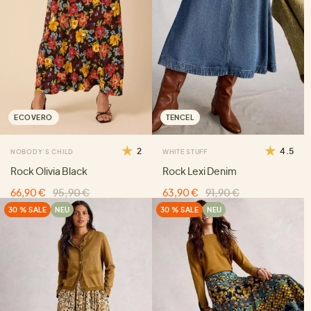
ECOVERO
TENCEL
2
4.5
NOBODY'S CHILD
WHITE STUFF
Rock Olivia Black
Rock Lexi Denim
66,90 €
95,90 €
63,90 €
91,90 €
30 % SALE
NEU
30 % SALE
NEU