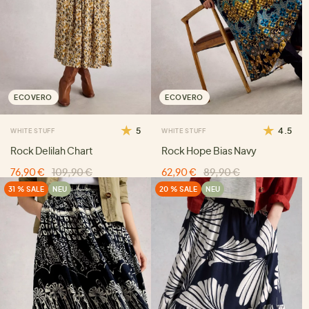
ECOVERO
ECOVERO
5
4.5
WHITE STUFF
WHITE STUFF
Rock Delilah Chart
Rock Hope Bias Navy
76,90 €
109,90 €
62,90 €
89,90 €
31 % SALE
NEU
20 % SALE
NEU