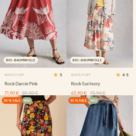
BIO-BAUMWOLLE
BIO-BAUMWOLLE
5
4.5
WHITE STUFF
WHITE STUFF
Rock Darcie Pink
Rock Suri Ivory
71,90 €
89,90 €
63,90 €
79,90 €
30 % SALE
NEU
30 % SALE
NEU