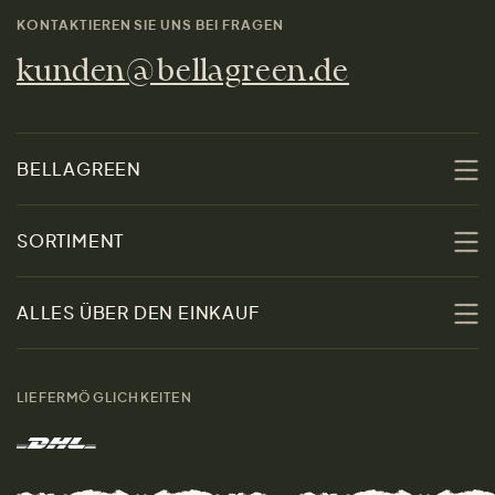
KONTAKTIEREN SIE UNS BEI FRAGEN
kunden@bellagreen.de
BELLAGREEN
Über uns
SORTIMENT
Nachhaltigkeit
Sale
ALLES ÜBER DEN EINKAUF
Materialien
Damen
Größenratgeber
Kontakt
LIEFERMÖGLICHKEITEN
Herren
Rücksendung der Ware
Marken
Wohnen
Versand und Zahlung