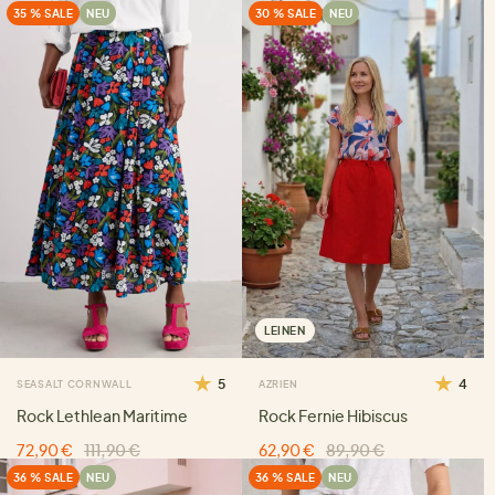
35 % SALE
NEU
30 % SALE
NEU
LEINEN
5
4
SEASALT CORNWALL
AZRIEN
Rock Lethlean Maritime
Rock Fernie Hibiscus
72,90 €
111,90 €
62,90 €
89,90 €
36 % SALE
NEU
36 % SALE
NEU