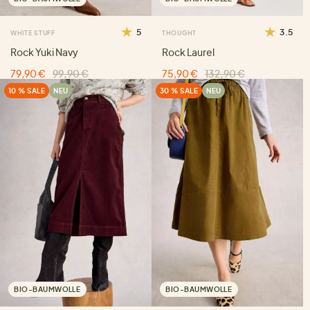
5
3.5
WHITE STUFF
THOUGHT
Rock Yuki Navy
Rock Laurel
79,90 €
99,90 €
75,90 €
132,90 €
10 % SALE
NEU
30 % SALE
NEU
BIO-BAUMWOLLE
BIO-BAUMWOLLE