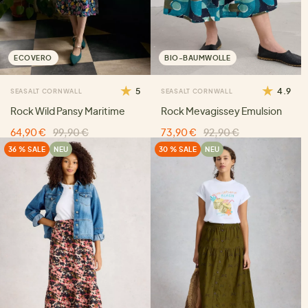
ECOVERO
BIO-BAUMWOLLE
5
4.9
SEASALT CORNWALL
SEASALT CORNWALL
Rock Wild Pansy Maritime
Rock Mevagissey Emulsion
64,90 €
99,90 €
73,90 €
92,90 €
36 % SALE
NEU
30 % SALE
NEU