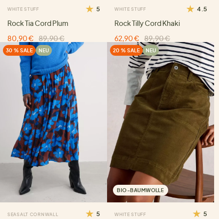
5
4.5
WHITE STUFF
WHITE STUFF
Rock Tia Cord Plum
Rock Tilly Cord Khaki
80,90 €
89,90 €
62,90 €
89,90 €
30 % SALE
NEU
20 % SALE
NEU
BIO-BAUMWOLLE
5
5
SEASALT CORNWALL
WHITE STUFF