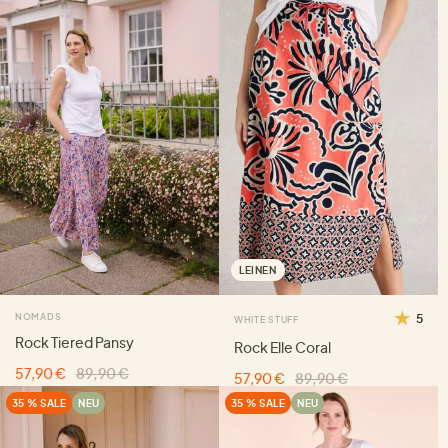
LEINEN
NOMADS
5
WHITE STUFF
Rock Tiered Pansy
Rock Elle Coral
57,90 €
89,90 €
57,90 €
89,90 €
35 % SALE
NEU
35 % SALE
NEU