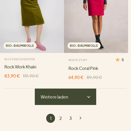
BIO-BAUMWOLLE
BIO-BAUMWOLLE
BLUTSGESCHWISTER
5
WHITE STUFF
Rock Work Khaki
Rock Coral Pink
83,90 €
119,90 €
64,90 €
89,90 €
Weitere laden
1
2
3