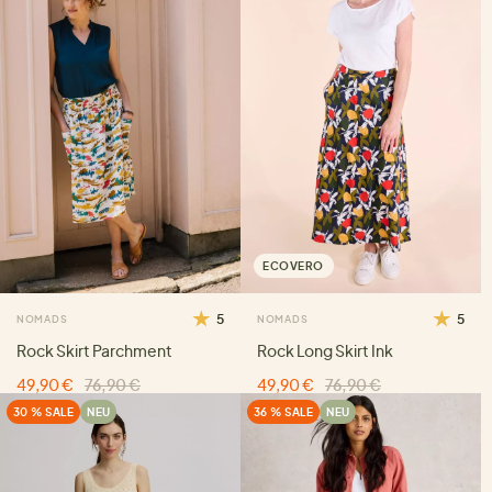
ECOVERO
5
5
NOMADS
NOMADS
Rock Skirt Parchment
Rock Long Skirt Ink
49,90 €
76,90 €
49,90 €
76,90 €
30 % SALE
NEU
36 % SALE
NEU