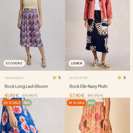
ECOVERO
LEINEN
5
5
TRANQUILLO
WHITE STUFF
Rock Long Lash Bloom
Rock Elle Navy Multi
41,90 €
59,90 €
57,90 €
89,90 €
40 % SALE
NEU
35 % SALE
NEU