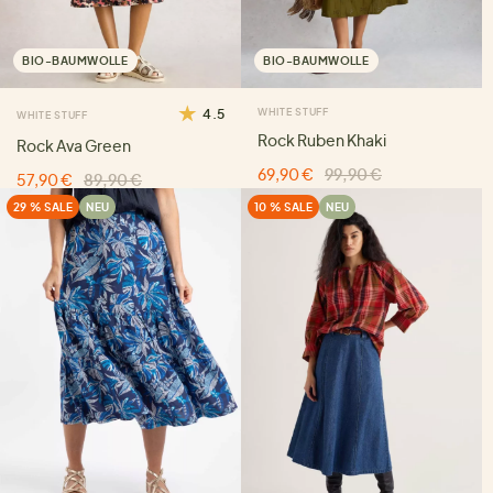
BIO-BAUMWOLLE
BIO-BAUMWOLLE
4.5
WHITE STUFF
WHITE STUFF
Rock Ruben Khaki
Rock Ava Green
69,90 €
99,90 €
57,90 €
89,90 €
29 % SALE
NEU
10 % SALE
NEU