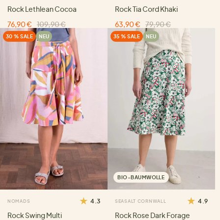
Rock Lethlean Cocoa
Rock Tia Cord Khaki
76,90 €
109,90 €
63,90 €
79,90 €
30 % SALE
NEU
35 % SALE
NEU
BIO-BAUMWOLLE
4.3
4.9
NOMADS
SEASALT CORNWALL
Rock Swing Multi
Rock Rose Dark Forage