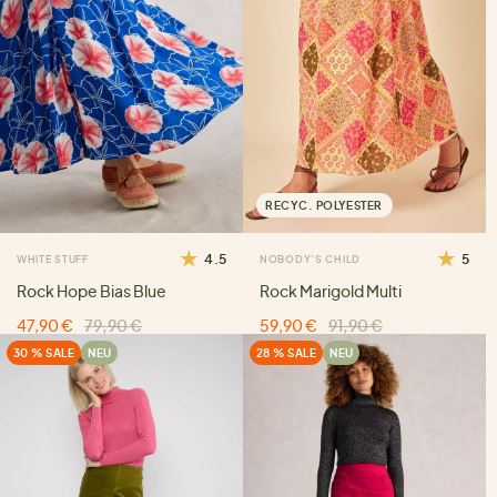
RECYC. POLYESTER
4.5
5
WHITE STUFF
NOBODY'S CHILD
Rock Hope Bias Blue
Rock Marigold Multi
47,90 €
79,90 €
59,90 €
91,90 €
30 % SALE
NEU
28 % SALE
NEU