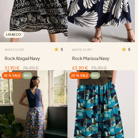
LIVAECO
5
5
WHITE STUFF
WHITE STUFF
Rock Abigail Navy
Rock Marissa Navy
51,90 €
74,90 €
63,90 €
79,90 €
35 % SALE
NEU
20 % SALE
NEU