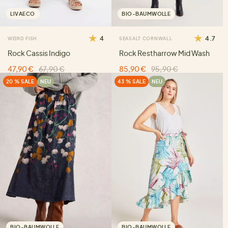
LIVAECO
BIO-BAUMWOLLE
4
4.7
WEIRD FISH
SEASALT CORNWALL
Rock Cassis Indigo
Rock Restharrow Mid Wash
47,90 €
67,90 €
85,90 €
95,90 €
20 % SALE
NEU
43 % SALE
NEU
BIO-BAUMWOLLE
BIO-BAUMWOLLE