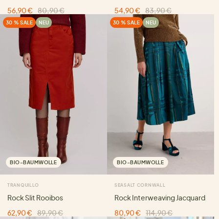
56,90 €
80,90 €
54,90 €
83,90 €
30 % SALE
NEU
30 % SALE
NEU
BIO-BAUMWOLLE
BIO-BAUMWOLLE
TRANQUILLO
SEASALT CORNWALL
Rock Slit Rooibos
Rock Interweaving Jacquard
62,90 €
89,90 €
80,90 €
114,90 €