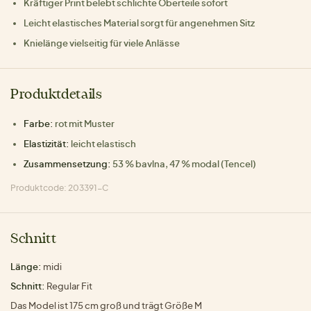
Kräftiger Print belebt schlichte Oberteile sofort
Leicht elastisches Material sorgt für angenehmen Sitz
Knielänge vielseitig für viele Anlässe
Produktdetails
Farbe:
rot mit Muster
Elastizität:
leicht elastisch
Zusammensetzung:
53 % bavlna, 47 % modal (Tencel)
Produktcode: 203391-C
Schnitt
Länge:
midi
Schnitt:
Regular Fit
Das Model ist 175 cm groß und trägt Größe M