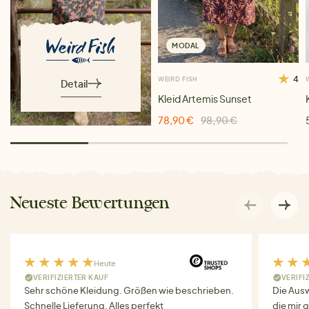
MODAL
4
WEIRD FISH
Detail
Kleid Artemis Sunset
78,90 €
98,90 €
Neueste Bewertungen
Heute
VERIFIZIERTER KAUF
VERIFI
Sehr schöne Kleidung. Größen wie beschrieben.
Die Auswa
Schnelle Lieferung. Alles perfekt
die mir g