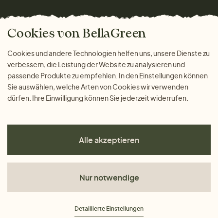
Wohnen
Versand und Zahlung
Das freundliche Magazin
Geschenke
Cookies von BellaGreen
Warum bei uns einkaufen
ZAHLUNGSMÖGLICHKEITEN
Cookies und andere Technologien helfen uns, unsere Dienste zu
verbessern, die Leistung der Website zu analysieren und
passende Produkte zu empfehlen. In den Einstellungen können
Sie auswählen, welche Arten von Cookies wir verwenden
dürfen. Ihre Einwilligung können Sie jederzeit widerrufen.
Alle akzeptieren
Nur notwendige
AGB
Detaillierte Einstellungen
Datenschutz
Impressum
Cookies