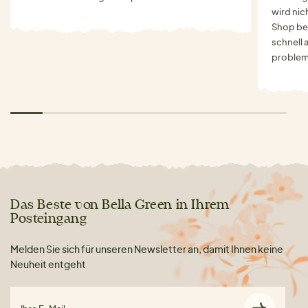
wird nich
Shop bes
schnell 
problem
Das Beste von Bella Green in Ihrem
Posteingang
Melden Sie sich für unseren Newsletter an, damit Ihnen keine
Neuheit entgeht