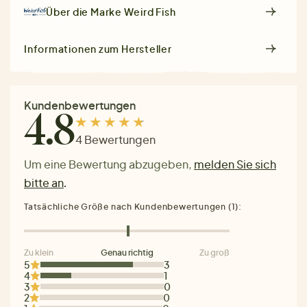
Über die Marke
Weird Fish
Informationen zum Hersteller
Kundenbewertungen
4.8
4 Bewertungen
Um eine Bewertung abzugeben,
melden Sie sich
bitte an
.
Tatsächliche Größe nach Kundenbewertungen (1):
Zu klein
Genau richtig
Zu groß
5
3
4
1
3
0
2
0