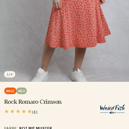
1
/
6
SALE
NEU
Rock Romaro Crimson
(4)
FARBE:
ROT MIT MUSTER