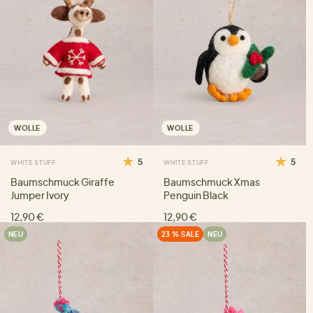
WOLLE
WOLLE
5
5
WHITE STUFF
WHITE STUFF
Baumschmuck Giraffe
Baumschmuck Xmas
Jumper Ivory
Penguin Black
12,90 €
12,90 €
NEU
23 % SALE
NEU