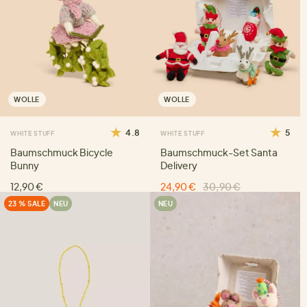
WOLLE
WOLLE
4.8
5
WHITE STUFF
WHITE STUFF
Baumschmuck Bicycle
Baumschmuck-Set Santa
Bunny
Delivery
12,90 €
24,90 €
30,90 €
23 % SALE
NEU
NEU