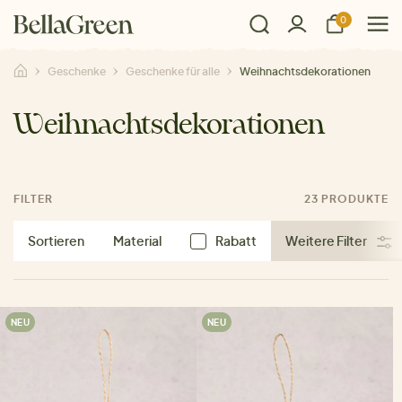
0
Geschenke
Geschenke für alle
Weihnachtsdekorationen
Weihnachtsdekorationen
FILTER
23 PRODUKTE
Sortieren
Material
Rabatt
Weitere Filter
NEU
NEU