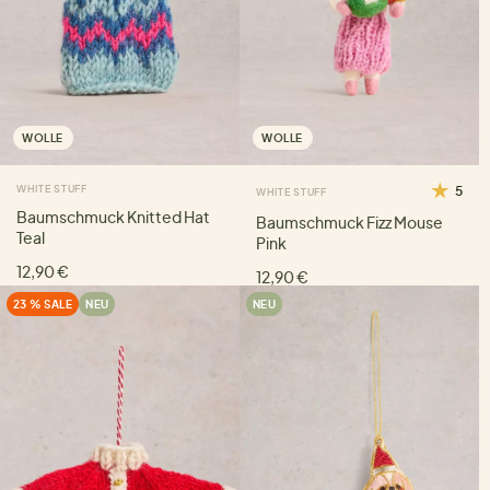
WOLLE
WOLLE
WHITE STUFF
5
WHITE STUFF
Baumschmuck Knitted Hat
Baumschmuck Fizz Mouse
Teal
Pink
12,90 €
12,90 €
23 % SALE
NEU
NEU