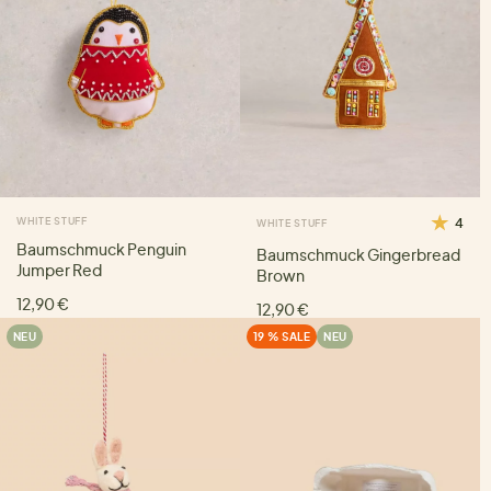
WHITE STUFF
4
WHITE STUFF
Baumschmuck Penguin
Baumschmuck Gingerbread
Jumper Red
Brown
12,90 €
12,90 €
NEU
19 % SALE
NEU