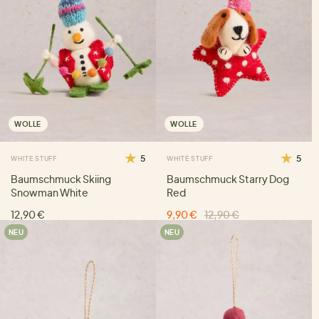
WOLLE
WOLLE
5
5
WHITE STUFF
WHITE STUFF
Baumschmuck Skiing
Baumschmuck Starry Dog
Snowman White
Red
12,90 €
9,90 €
12,90 €
NEU
NEU