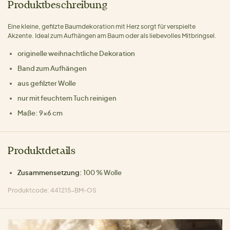
Produktbeschreibung
Eine kleine, gefilzte Baumdekoration mit Herz sorgt für verspielte
Akzente. Ideal zum Aufhängen am Baum oder als liebevolles Mitbringsel.
originelle weihnachtliche Dekoration
Band zum Aufhängen
aus gefilzter Wolle
nur mit feuchtem Tuch reinigen
Maße: 9×6 cm
Produktdetails
Zusammensetzung:
100 % Wolle
Produktcode: 441215-BM-OS