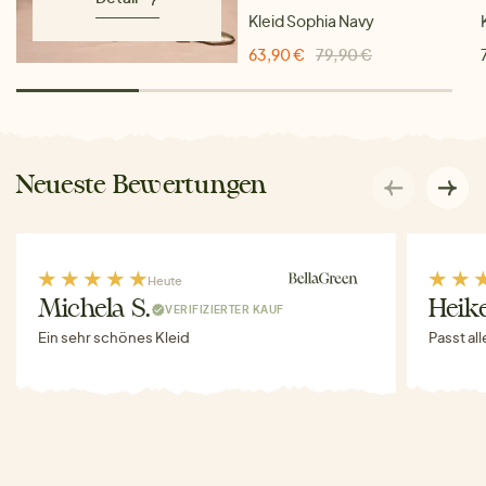
Kleid Sophia Navy
63,90 €
79,90 €
Neueste Bewertungen
Heute
Michela S.
Heike
VERIFIZIERTER KAUF
Ein sehr schönes Kleid
Passt al