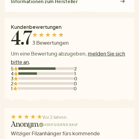
Informationen zum Hersteller
Kundenbewertungen
4.7
3 Bewertungen
Um eine Bewertung abzugeben,
melden Sie sich
bitte an
.
5
2
4
1
3
0
2
0
1
0
Vor 2 Jahren
Anonym
VERIFIZIERTER KAUF
Witziger Filzanhänger fürs kommende