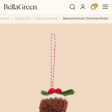
0
ohnen
Kategorien
Baumschmuck
Baumschmuck Christmas Robin