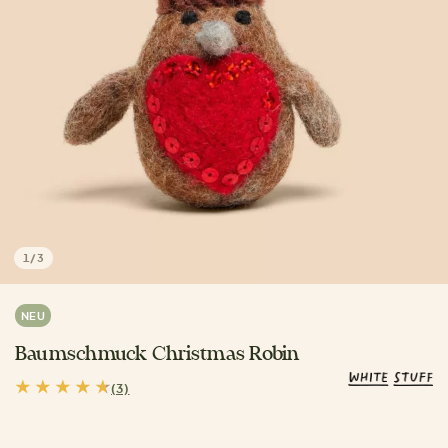
1
/
3
NEU
Baumschmuck Christmas Robin
(3)