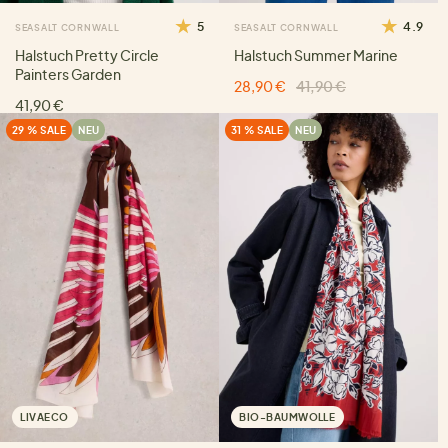
5
4.9
SEASALT CORNWALL
SEASALT CORNWALL
Halstuch Pretty Circle
Halstuch Summer Marine
Painters Garden
28,90 €
41,90 €
41,90 €
29 % SALE
NEU
31 % SALE
NEU
LIVAECO
BIO-BAUMWOLLE