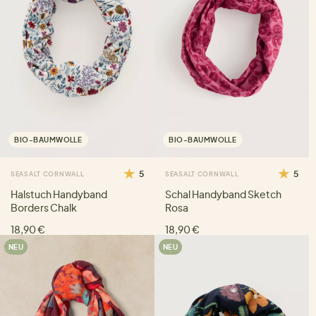
BIO-BAUMWOLLE
BIO-BAUMWOLLE
5
5
SEASALT CORNWALL
SEASALT CORNWALL
Halstuch Handyband
Schal Handyband Sketch
Borders Chalk
Rosa
18,90 €
18,90 €
NEU
NEU