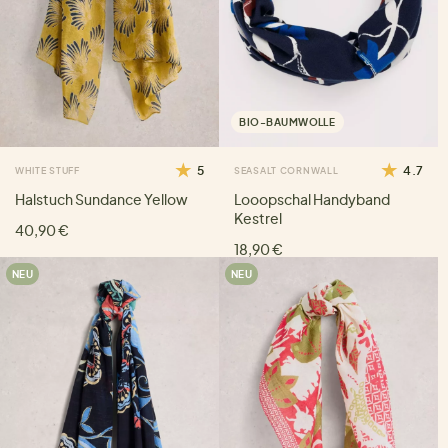
BIO-BAUMWOLLE
5
4.7
WHITE STUFF
SEASALT CORNWALL
Halstuch Sundance Yellow
Looopschal Handyband
Kestrel
40,90 €
18,90 €
NEU
NEU