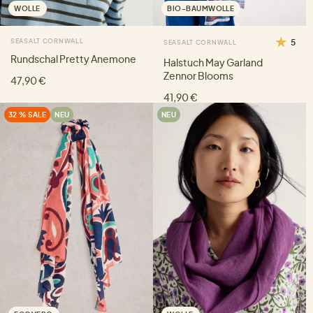
WOLLE
BIO-BAUMWOLLE
SEASALT CORNWALL
5
SEASALT CORNWALL
Rundschal Pretty Anemone
Halstuch May Garland
Zennor Blooms
47,90 €
41,90 €
32 % SALE
NEU
NEU