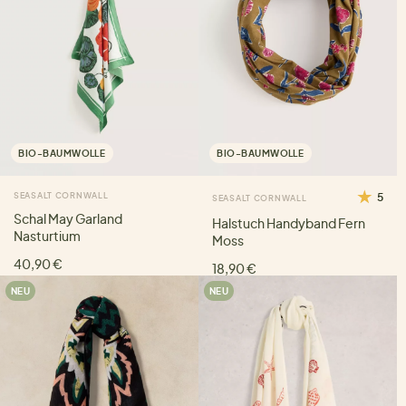
BIO-BAUMWOLLE
BIO-BAUMWOLLE
SEASALT CORNWALL
5
SEASALT CORNWALL
Schal May Garland
Halstuch Handyband Fern
Nasturtium
Moss
40,90 €
18,90 €
NEU
NEU