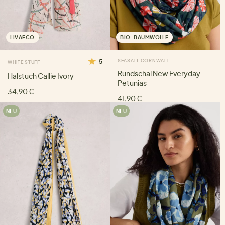
LIVAECO
BIO-BAUMWOLLE
5
SEASALT CORNWALL
WHITE STUFF
Rundschal New Everyday
Halstuch Callie Ivory
Petunias
34,90 €
41,90 €
NEU
NEU