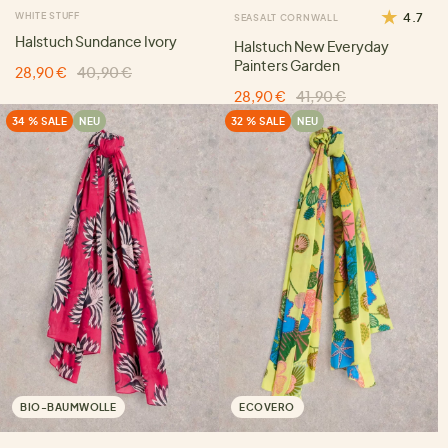
WHITE STUFF
4.7
SEASALT CORNWALL
Halstuch Sundance Ivory
Halstuch New Everyday
Painters Garden
28,90 €
40,90 €
28,90 €
41,90 €
34 % SALE
NEU
32 % SALE
NEU
BIO-BAUMWOLLE
ECOVERO