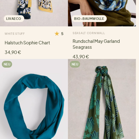
LIVAECO
BIO-BAUMWOLLE
5
SEASALT CORNWALL
WHITE STUFF
Rundschal May Garland
Halstuch Sophie Chart
Seagrass
34,90 €
43,90 €
NEU
NEU