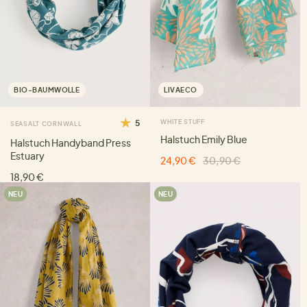
BIO-BAUMWOLLE
LIVAECO
5
WHITE STUFF
SEASALT CORNWALL
Halstuch Emily Blue
Halstuch Handyband Press
Estuary
24,90 €
30,90 €
18,90 €
NEU
NEU