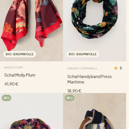
BIO-BAUMWOLLE
BIO-BAUMWOLLE
WHITE STUFF
5
SEASALT CORNWALL
Schal Molly Plum
Schal Handyband Press
Maritime
41,90 €
18,90 €
NEU
NEU