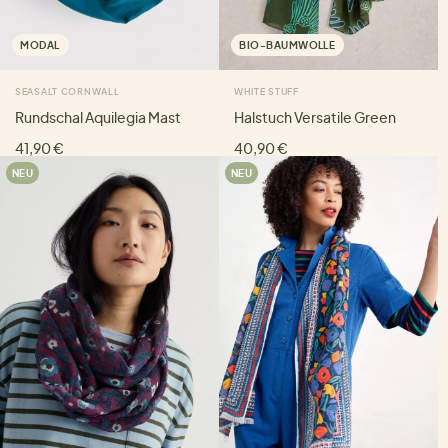
MODAL
BIO-BAUMWOLLE
SEASALT CORNWALL
WHITE STUFF
Rundschal Aquilegia Mast
Halstuch Versatile Green
41,90 €
40,90 €
NEU
NEU