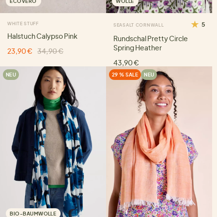
ECOVERO
WOLLE
WHITE STUFF
5
SEASALT CORNWALL
Halstuch Calypso Pink
Rundschal Pretty Circle
Spring Heather
23,90 €
34,90 €
43,90 €
NEU
29 % SALE
NEU
BIO-BAUMWOLLE