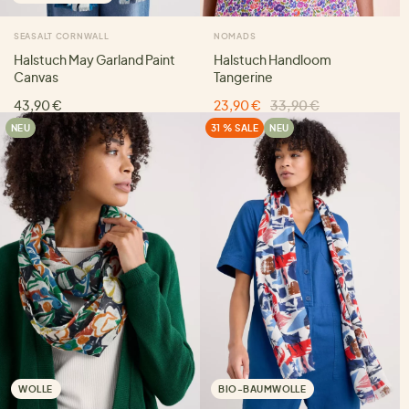
SEASALT CORNWALL
NOMADS
Halstuch May Garland Paint
Halstuch Handloom
Canvas
Tangerine
43,90 €
23,90 €
33,90 €
NEU
31 % SALE
NEU
WOLLE
BIO-BAUMWOLLE