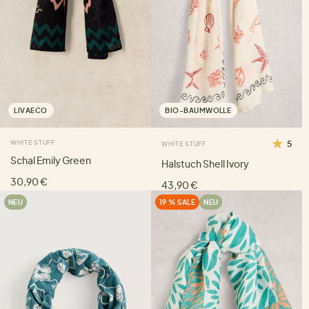
LIVAECO
BIO-BAUMWOLLE
WHITE STUFF
5
WHITE STUFF
Schal Emily Green
Halstuch Shell Ivory
30,90 €
43,90 €
NEU
19 % SALE
NEU