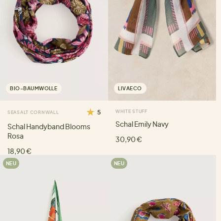
BIO-BAUMWOLLE
LIVAECO
5
WHITE STUFF
SEASALT CORNWALL
Schal Emily Navy
Schal Handyband Blooms
Rosa
30,90 €
18,90 €
NEU
NEU