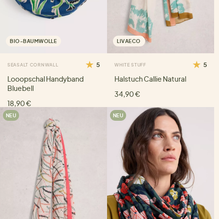
BIO-BAUMWOLLE
LIVAECO
5
5
SEASALT CORNWALL
WHITE STUFF
Looopschal Handyband
Halstuch Callie Natural
Bluebell
34,90 €
18,90 €
NEU
NEU