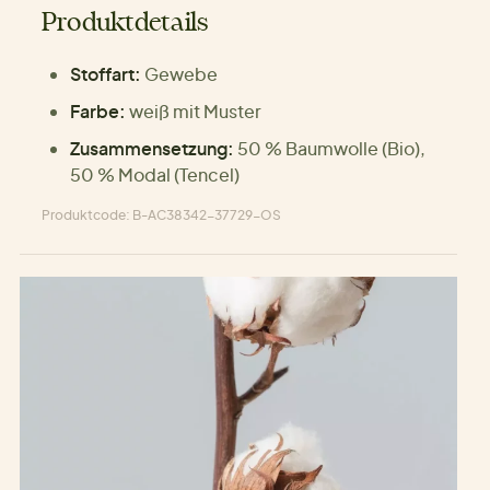
Produktdetails
Stoffart:
Gewebe
Farbe:
weiß mit Muster
Zusammensetzung:
50 % Baumwolle (Bio),
50 % Modal (Tencel)
Produktcode: B-AC38342-37729-OS