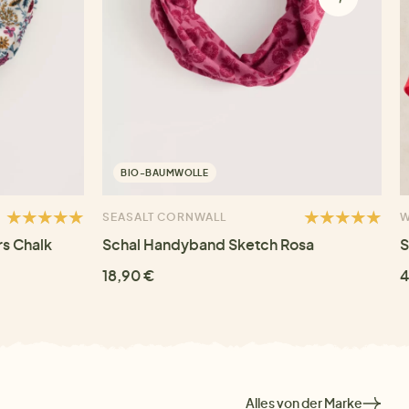
BIO-BAUMWOLLE
SEASALT CORNWALL
W
s Chalk
Schal Handyband Sketch Rosa
S
18,90 €
4
Alles von der Marke