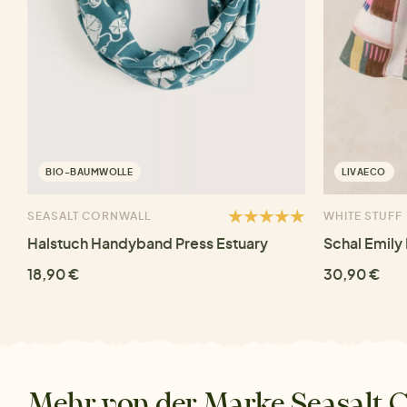
BIO-BAUMWOLLE
LIVAECO
SEASALT CORNWALL
WHITE STUFF
Halstuch Handyband Press Estuary
Schal Emily
18,90 €
30,90 €
Mehr von der Marke Seasalt 