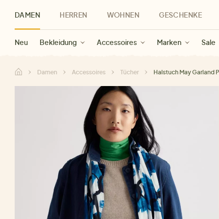
DAMEN
HERREN
WOHNEN
GESCHENKE
Neu
Herren Neu
Kategorien
Geschenke für Frauen
Sale Damen
Bekleidung
Bekleidung
Marken
Sale Herren
Accessoires
Geschenke für Männer
Sale
Marken
Marken
Sale
Gesch
Sale
Damen
Accessoires
Tücher
Halstuch May Garland 