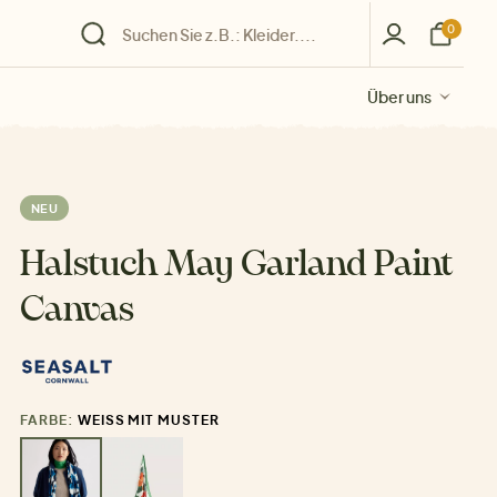
0
Über uns
Über uns
Über uns
Über uns
Über uns
NEU
Halstuch May Garland Paint
Canvas
FARBE:
WEISS MIT MUSTER