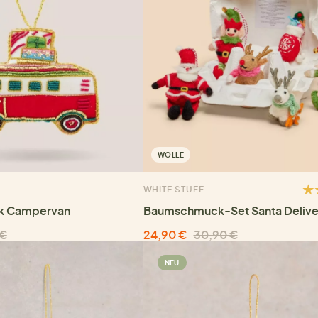
WOLLE
WHITE STUFF
k Campervan
Baumschmuck-Set Santa Delive
 €
24,90 €
30,90 €
NEU