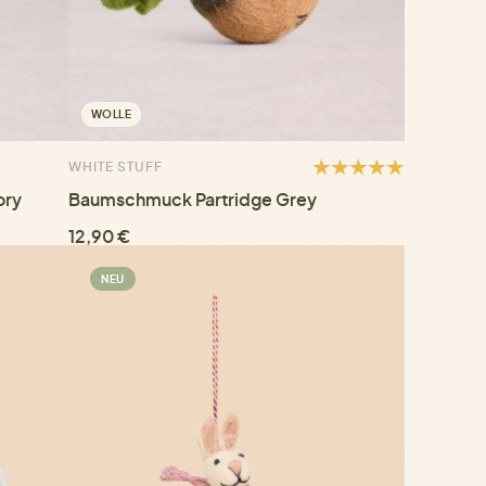
WOLLE
WHITE STUFF
ory
Baumschmuck Partridge Grey
12,90 €
NEU