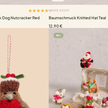
WHITE STUFF
 Dog Nutcracker Red
Baumschmuck Knitted Hat Teal
12,90 €
NEU