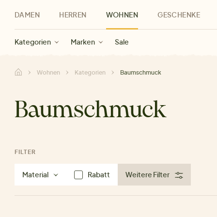
DAMEN
HERREN
WOHNEN
GESCHENKE
Neu
Herren Neu
Kategorien
Geschenke für Frauen
Sale Damen
Bekleidung
Bekleidung
Marken
Sale Herren
Accessoires
Geschenke für Männer
Sale
Marken
Marken
Sale
Gesch
Sale
Wohnen
Kategorien
Baumschmuck
Baumschmuck
FILTER
Material
Rabatt
Weitere Filter