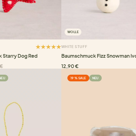
WOLLE
WHITE STUFF
Starry Dog Red
Baumschmuck Fizz Snowman Iv
 €
12,90 €
NEU
19 % SALE
NEU