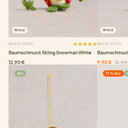
WOLLE
WOLLE
WHITE STUFF
WHITE STUFF
Baumschmuck Skiing Snowman White
Baumschmuck 
12,90 €
9,90 €
12,90
NEU
23 % SALE