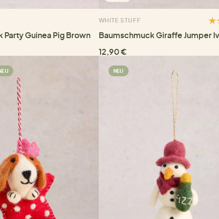
WHITE STUFF
Party Guinea Pig Brown
Baumschmuck Giraffe Jumper Iv
12,90 €
NEU
NEU