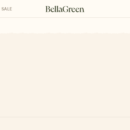
SALE
enke für Kinder
Geschenke für alle
Geschenkgutscheine