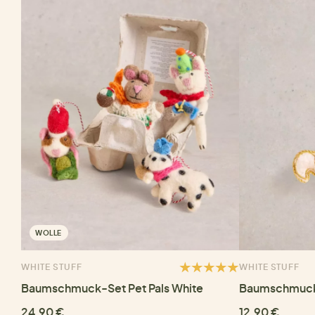
WOLLE
WHITE STUFF
WHITE STUFF
Baumschmuck-Set Pet Pals White
Baumschmuck 
24,90 €
12,90 €