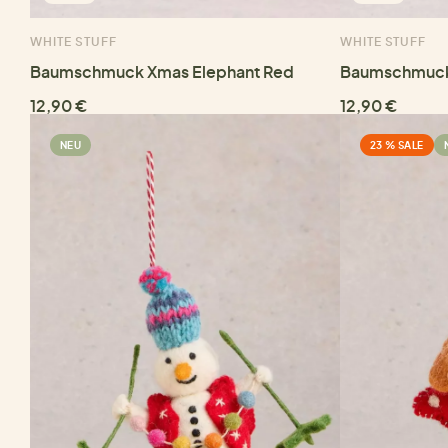
WHITE STUFF
WHITE STUFF
Baumschmuck Xmas Elephant Red
Baumschmuck 
12,90 €
12,90 €
NEU
23 % SALE