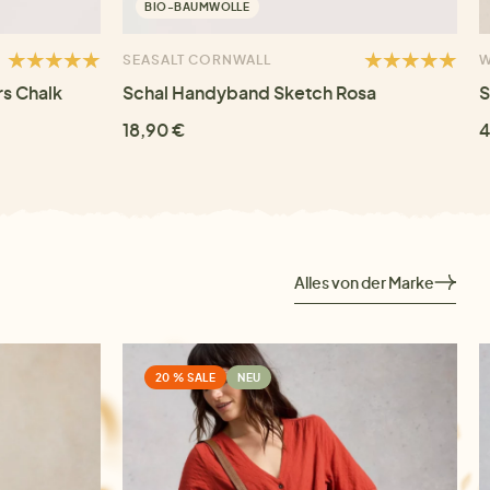
BIO-BAUMWOLLE
SEASALT CORNWALL
W
s Chalk
Schal Handyband Sketch Rosa
S
18,90 €
4
Alles von der Marke
20 % SALE
NEU