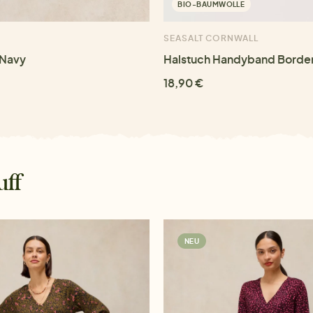
BIO-BAUMWOLLE
SEASALT CORNWALL
 Navy
Halstuch Handyband Border
18,90 €
uff
NEU