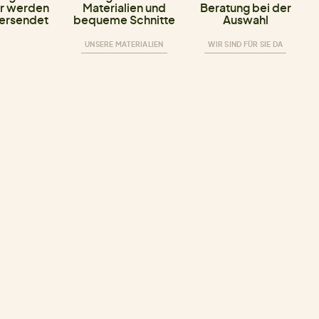
r werden
Materialien und
Beratung bei der
versendet
bequeme Schnitte
Auswahl
UNSERE MATERIALIEN
WIR SIND FÜR SIE DA