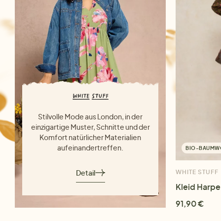
Stilvolle Mode aus London, in der
einzigartige Muster, Schnitte und der
Komfort natürlicher Materialien
aufeinandertreffen.
BIO-BAUMW
Detail
WHITE STUFF
Kleid Harpe
91,90 €