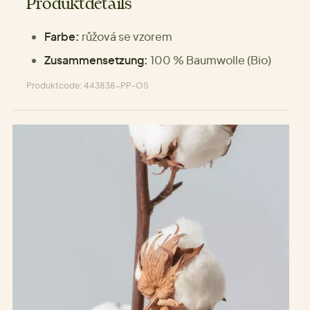
Produktdetails
Farbe:
růžová se vzorem
Zusammensetzung:
100 % Baumwolle (Bio)
Produktcode: 443838-PP-OS