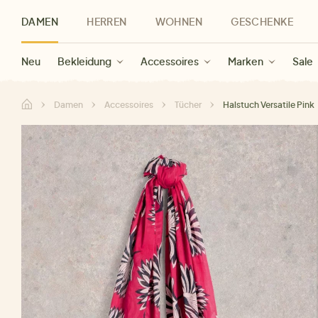
DAMEN
HERREN
WOHNEN
GESCHENKE
Neu
Herren Neu
Kategorien
Geschenke für Frauen
Sale Damen
Bekleidung
Bekleidung
Marken
Sale Herren
Accessoires
Geschenke für Männer
Sale
Marken
Marken
Sale
Gesch
Sale
Damen
Accessoires
Tücher
Halstuch Versatile Pink