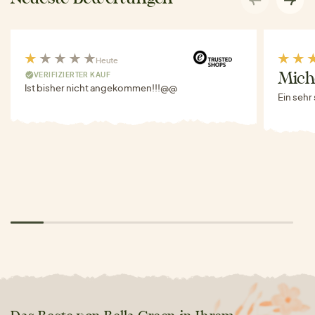
Heute
VERIFIZIERTER KAUF
Miche
Ist bisher nicht angekommen!!!@@
Ein sehr