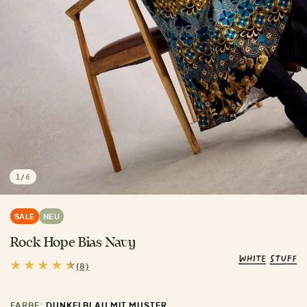
1
/
6
SALE
NEU
Rock Hope Bias Navy
(8)
FARBE:
DUNKELBLAU MIT MUSTER