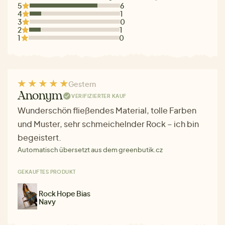
5
6
4
1
3
0
2
1
1
0
Gestern
Anonym
VERIFIZIERTER KAUF
Wunderschön fließendes Material, tolle Farben
und Muster, sehr schmeichelnder Rock – ich bin
begeistert.
Automatisch übersetzt aus dem greenbutik.cz
GEKAUFTES PRODUKT
Rock Hope Bias
Navy