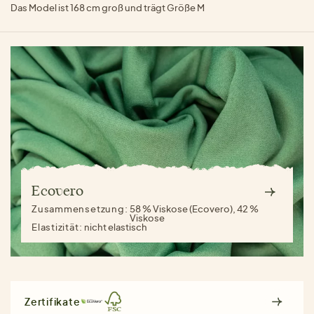
Das Model ist 168 cm groß und trägt Größe M
Ecovero
Zusammensetzung:
58 % Viskose (Ecovero), 42 %
Viskose
Elastizität:
nicht elastisch
Zertifikate