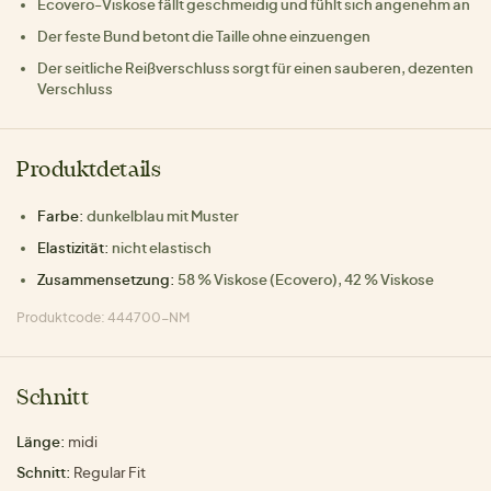
Ecovero-Viskose fällt geschmeidig und fühlt sich angenehm an
Der feste Bund betont die Taille ohne einzuengen
Der seitliche Reißverschluss sorgt für einen sauberen, dezenten
Verschluss
Produktdetails
Farbe:
dunkelblau mit Muster
Elastizität:
nicht elastisch
Zusammensetzung:
58 % Viskose (Ecovero), 42 % Viskose
Produktcode: 444700-NM
Schnitt
Länge:
midi
Schnitt:
Regular Fit