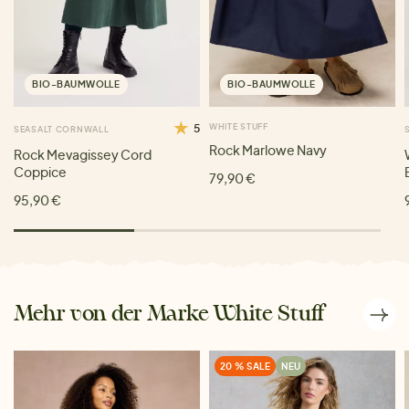
BIO-BAUMWOLLE
BIO-BAUMWOLLE
5
WHITE STUFF
SEASALT CORNWALL
Rock Marlowe Navy
Rock Mevagissey Cord
Coppice
79,90 €
95,90 €
Mehr von der Marke White Stuff
20 % SALE
NEU