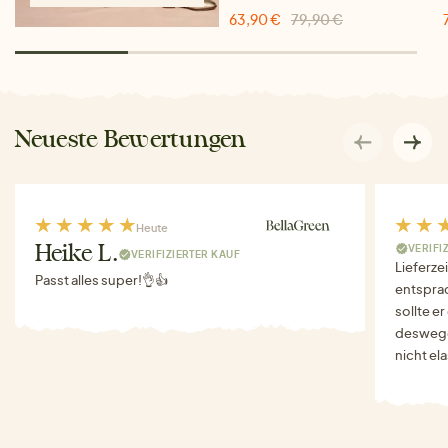
63,90 €
79,90 €
Neueste Bewertungen
Heute
VERIFI
Heike L.
VERIFIZIERTER KAUF
Lieferze
Passt alles super!👌👍
entspra
sollte e
deswegen
nicht el