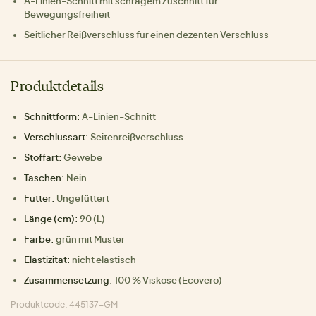
A-Linien-Schnitt mit schrägem Zuschnitt für
Bewegungsfreiheit
Seitlicher Reißverschluss für einen dezenten Verschluss
Produktdetails
Schnittform:
A-Linien-Schnitt
Verschlussart:
Seitenreißverschluss
Stoffart:
Gewebe
Taschen:
Nein
Futter:
Ungefüttert
Länge (cm):
90 (L)
Farbe:
grün mit Muster
Elastizität:
nicht elastisch
Zusammensetzung:
100 % Viskose (Ecovero)
Produktcode: 445137-GM