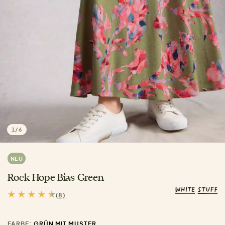
1
/
6
NEU
Rock Hope Bias Green
(8)
FARBE:
GRÜN MIT MUSTER