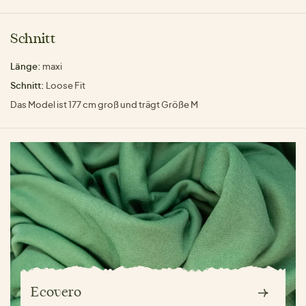
Schnitt
Länge:
maxi
Schnitt:
Loose Fit
Das Model ist 177 cm groß und trägt Größe M
Ecovero