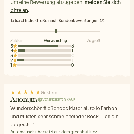
Um eine Bewertung abzugeben,
melden Sie sich
bitte an
.
Tatsächliche Größe nach Kundenbewertungen (7):
Zu klein
Genau richtig
Zu groß
5
6
4
1
3
0
2
1
1
0
Gestern
Anonym
VERIFIZIERTER KAUF
Wunderschön fließendes Material, tolle Farben
und Muster, sehr schmeichelnder Rock – ich bin
begeistert.
Automatisch übersetzt aus dem greenbutik.cz