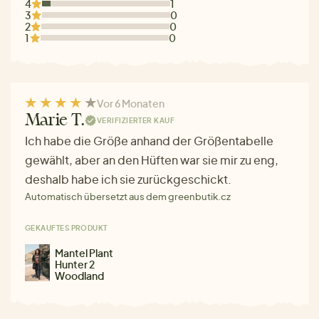
4
1
3
0
2
0
1
0
Vor 6 Monaten
Marie T.
VERIFIZIERTER KAUF
Ich habe die Größe anhand der Größentabelle
gewählt, aber an den Hüften war sie mir zu eng,
deshalb habe ich sie zurückgeschickt.
Automatisch übersetzt aus dem greenbutik.cz
GEKAUFTES PRODUKT
Mantel Plant
Hunter 2
Woodland