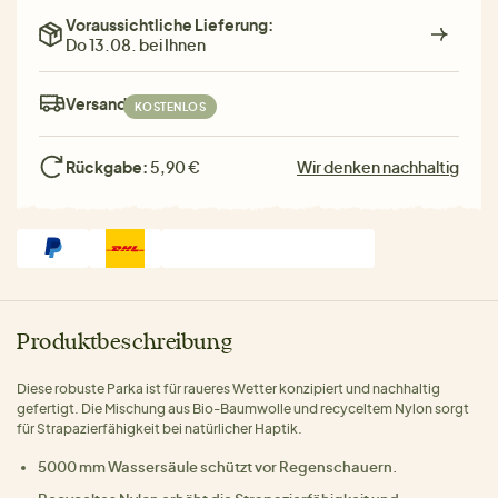
Voraussichtliche Lieferung:
Do 13.08. bei Ihnen
Versand:
KOSTENLOS
Rückgabe:
5,90 €
Wir denken nachhaltig
Produktbeschreibung
Diese robuste Parka ist für raueres Wetter konzipiert und nachhaltig
gefertigt. Die Mischung aus Bio-Baumwolle und recyceltem Nylon sorgt
für Strapazierfähigkeit bei natürlicher Haptik.
5000 mm Wassersäule schützt vor Regenschauern.