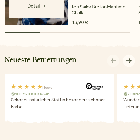
Detail
Top Sailor Breton Maritime
Chalk
43,90 €
Neueste Bewertungen
Heute
VERIFIZIERTER KAUF
VERIFI
Schöner, natürlicher Stoff in besonders schöner
Wunders
Farbe!
Lieferun