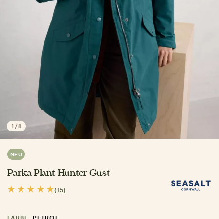
1
/
8
NEU
Parka Plant Hunter Gust
(15)
FARBE:
PETROL