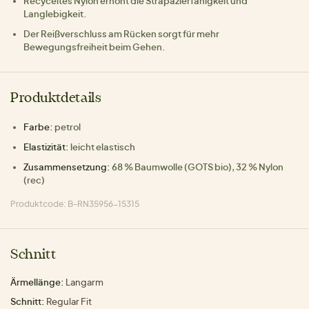
Recyceltes Nylon erhöht die Strapazierfähigkeit und
Langlebigkeit.
Der Reißverschluss am Rücken sorgt für mehr
Bewegungsfreiheit beim Gehen.
Produktdetails
Farbe:
petrol
Elastizität:
leicht elastisch
Zusammensetzung:
68 % Baumwolle (GOTS bio), 32 % Nylon
(rec)
Produktcode: B-RN35956-15315
Schnitt
Ärmellänge:
Langarm
Schnitt:
Regular Fit