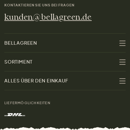
KONTAKTIEREN SIE UNS BEI FRAGEN
kunden@bellagreen.de
BELLAGREEN
Über uns
SORTIMENT
Nachhaltigkeit
Sale
ALLES ÜBER DEN EINKAUF
Materialien
Damen
Größenratgeber
Kontakt
LIEFERMÖGLICHKEITEN
Herren
Rücksendung der Ware
Marken
Wohnen
Versand und Zahlung
Das freundliche Magazin