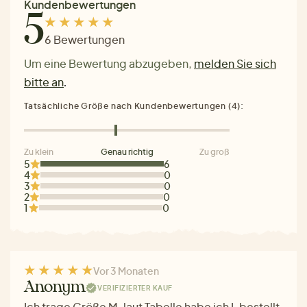
Kundenbewertungen
5
6 Bewertungen
Um eine Bewertung abzugeben,
melden Sie sich
bitte an
.
Tatsächliche Größe nach Kundenbewertungen (4):
Zu klein
Genau richtig
Zu groß
5
6
4
0
3
0
2
0
1
0
Vor 3 Monaten
Anonym
VERIFIZIERTER KAUF
Ich trage Größe M, laut Tabelle habe ich L bestellt