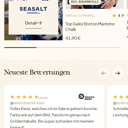
BIO-BAUMWOLLE
4.9
SEASALT CORNWALL
Detail
Top Sailor Breton Maritime
Chalk
43,90 €
Neueste Bewertungen
Heute
VERIFIZIERTER KAUF
VERIFI
Tolles Kleid, welches ich im Sale ergattern konnte.
Schnell
Farbe wie auf dem Bild, Passform genau nach
Leistung
Größentabelle. Bin super zufrieden mit meinem
Einkauf!