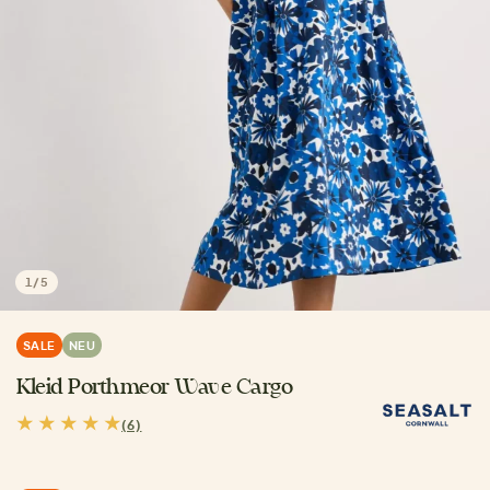
1
/
5
SALE
NEU
Kleid Porthmeor Wave Cargo
(6)