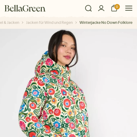
0
el & Jacken
Jacken für Wind und Regen
Winterjacke No Down Folklore