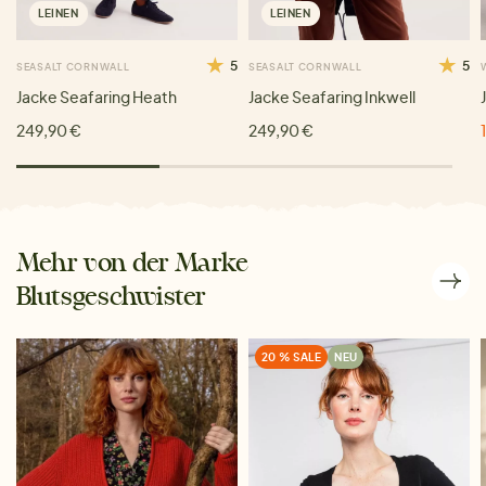
LEINEN
LEINEN
5
5
SEASALT CORNWALL
SEASALT CORNWALL
Jacke Seafaring Heath
Jacke Seafaring Inkwell
249,90 €
249,90 €
Mehr von der Marke
Blutsgeschwister
20 % SALE
NEU