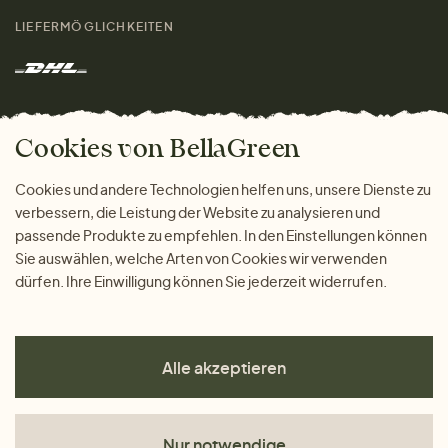
Größenratgeber
Kontakt
LIEFERMÖGLICHKEITEN
Herren
Rücksendung der Ware
Marken
Wohnen
Versand und Zahlung
Das freundliche Magazin
Geschenke
Cookies von BellaGreen
Warum bei uns einkaufen
ZAHLUNGSMÖGLICHKEITEN
Cookies und andere Technologien helfen uns, unsere Dienste zu
verbessern, die Leistung der Website zu analysieren und
passende Produkte zu empfehlen. In den Einstellungen können
Sie auswählen, welche Arten von Cookies wir verwenden
dürfen. Ihre Einwilligung können Sie jederzeit widerrufen.
Alle akzeptieren
Nur notwendige