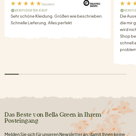
Gestern
VERIFIZIERTER KAUF
VERIFI
Sehr schöne Kleidung. Größen wie beschrieben.
Die Auswa
Schnelle Lieferung. Alles perfekt
die mir g
wird nich
Shop bes
schnell 
problem
Das Beste von Bella Green in Ihrem
Posteingang
Melden Sie sich für unseren Newsletter an, damit Ihnen keine