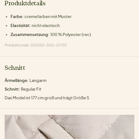
Produktdetails
Farbe:
cremefarben mit Muster
Elastizität:
nicht elastisch
Zusammensetzung:
100 % Polyester (rec)
Produktcode: 001253-300-01757
Schnitt
Ärmellänge:
Langarm
Schnitt:
Regular Fit
Das Model ist 177 cm groß und trägt Größe S