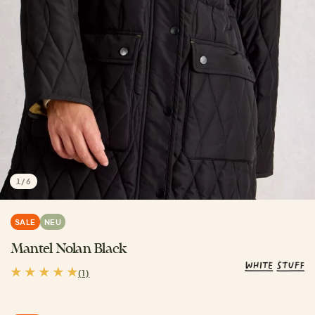
1
/
6
SALE
NEU
Mantel Nolan Black
(1)