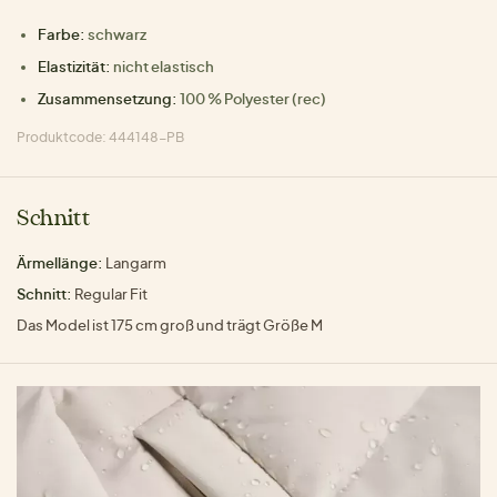
Farbe:
schwarz
Elastizität:
nicht elastisch
Zusammensetzung:
100 % Polyester (rec)
Produktcode: 444148-PB
Schnitt
Ärmellänge:
Langarm
Schnitt:
Regular Fit
Das Model ist 175 cm groß und trägt Größe M