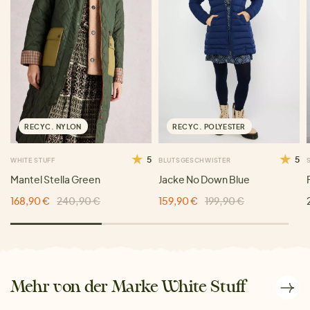
RECYC. NYLON
RECYC. POLYESTER
5
5
WHITE STUFF
BLUTSGESCHWISTER
Mantel Stella Green
Jacke No Down Blue
168,90 €
240,90 €
159,90 €
199,90 €
Mehr von der Marke White Stuff