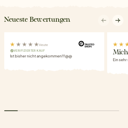
Neueste Bewertungen
Heute
VERIFIZIERTER KAUF
Miche
Ist bisher nicht angekommen!!!@@
Ein sehr