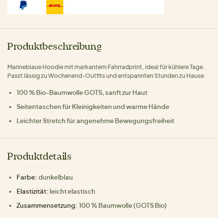
Produktbeschreibung
Marineblaue Hoodie mit markantem Fahrradprint, ideal für kühlere Tage.
Passt lässig zu Wochenend-Outfits und entspannten Stunden zu Hause.
100 % Bio-Baumwolle GOTS, sanft zur Haut
Seitentaschen für Kleinigkeiten und warme Hände
Leichter Stretch für angenehme Bewegungsfreiheit
Produktdetails
Farbe:
dunkelblau
Elastizität:
leicht elastisch
Zusammensetzung:
100 % Baumwolle (GOTS Bio)