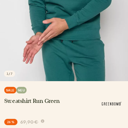
1
/
7
SALE
NEU
Sweatshirt Run Green
69,90 €
26 %