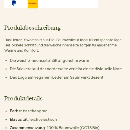
Produktbeschreibung
Das Herren-Sweatshirt aus Bio-Baumwolle ist ideal für entspannte Tage.
Der lockere Schnitt und die weiche Innenseite sorgen für angenehme
Wärme und Komfort.
Die weiche Innenseite hält angenehm warm
Die Stickerei auf der Vorderseite verleiht eine individuelle Note
Das Logo auf veganem Leder am Saum wirkt dezent
Produktdetails
Farbe:
flaschengrün
Elastizität:
leicht elastisch
Zusammensetzung:
100 % Baumwolle (GOTS Bio)