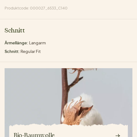
Produktcode: 000027_6533_C140
Schnitt
Ärmellänge:
Langarm
Schnitt:
Regular Fit
Bio-Baumwolle