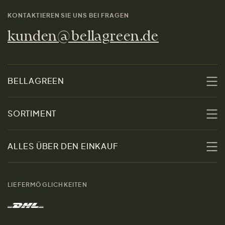
KONTAKTIEREN SIE UNS BEI FRAGEN
kunden@bellagreen.de
BELLAGREEN
Über uns
SORTIMENT
Nachhaltigkeit
Sale
ALLES ÜBER DEN EINKAUF
Materialien
Damen
Größenratgeber
Kontakt
LIEFERMÖGLICHKEITEN
Herren
Rücksendung der Ware
Marken
Wohnen
Versand und Zahlung