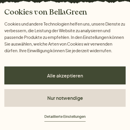
Das freundliche Magazin
Geschenke
Cookies von BellaGreen
Warum bei uns einkaufen
ZAHLUNGSMÖGLICHKEITEN
Cookies und andere Technologien helfen uns, unsere Dienste zu
verbessern, die Leistung der Website zu analysieren und
passende Produkte zu empfehlen. In den Einstellungen können
Sie auswählen, welche Arten von Cookies wir verwenden
dürfen. Ihre Einwilligung können Sie jederzeit widerrufen.
Alle akzeptieren
Nur notwendige
AGB
Detaillierte Einstellungen
Datenschutz
Impressum
Cookies