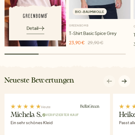
BIO-BAUMWOLLE
GREENBOMB
Detail
T-Shirt Basic Spice Grey
23,90 €
29,90 €
Neueste Bewertungen
Heute
Michela S.
Heike
VERIFIZIERTER KAUF
Ein sehr schönes Kleid
Passt al