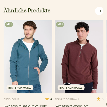
Ähnliche Produkte
NEU
NEU
BIO-BAUMWOLLE
BIO-BAUMWOLLE
4
5
GREENBOMB
SEASALT CORNWALL
Sweatshirt Basic Revel Blue
Sweatshirt Wood Rye