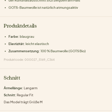
der Rundhalsausschnitt sitzt bequem am Hals
GOTS-Baumwolle ist natürlich atmungsaktiv
Produktdetails
Farbe:
blaugrau
Elastizität:
leicht elastisch
Zusammensetzung:
100 % Baumwolle (GOTS Bio)
Produktcode: 000027_5169_C364
Schnitt
Ärmellänge:
Langarm
Schnitt:
Regular Fit
Das Model trägt Größe M