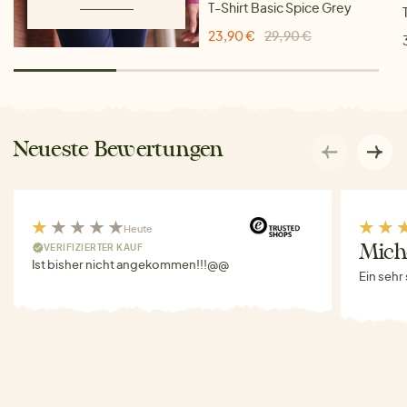
T-Shirt Basic Spice Grey
23,90 €
29,90 €
Neueste Bewertungen
Heute
VERIFIZIERTER KAUF
Miche
Ist bisher nicht angekommen!!!@@
Ein sehr