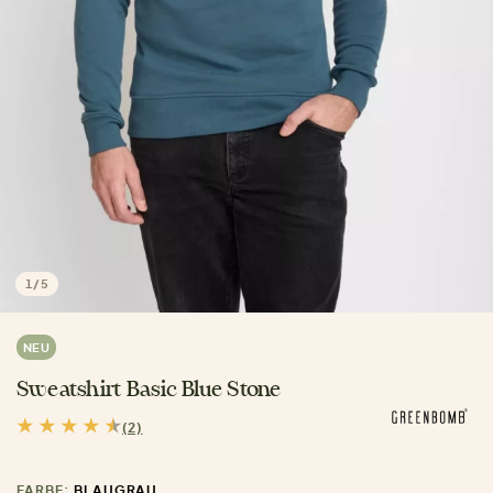
1
/
5
NEU
Sweatshirt Basic Blue Stone
(2)
FARBE:
BLAUGRAU