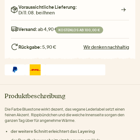
Voraussichtliche Lieferung:
Di 11.08. bei Ihnen
Versand:
ab 4,90 €
KOSTENLOS AB 100,00 €
Rückgabe:
5,90 €
Wir denken nachhaltig
Produktbeschreibung
Die Farbe Bluestone wirkt dezent, das vegane Lederlabel setzt einen
feinen Akzent. Rippbündchen und die weiche Innenseite sorgen den
ganzen Tag über für angenehme Wärme.
der weitere Schnitt erleichtert das Layering