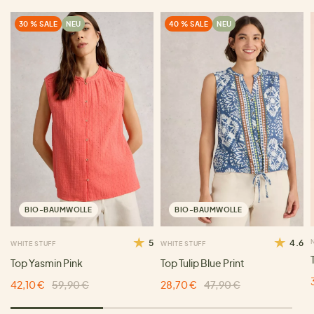
30 % SALE
NEU
40 % SALE
NEU
BIO-BAUMWOLLE
BIO-BAUMWOLLE
5
4.6
WHITE STUFF
WHITE STUFF
Top Yasmin Pink
Top Tulip Blue Print
42,10 €
59,90 €
28,70 €
47,90 €