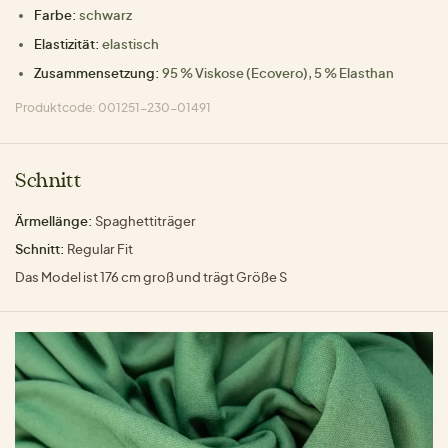
Farbe:
schwarz
Elastizität:
elastisch
Zusammensetzung:
95 % Viskose (Ecovero), 5 % Elasthan
Produktcode: 001251-230-01491
Schnitt
Ärmellänge:
Spaghettiträger
Schnitt:
Regular Fit
Das Model ist 176 cm groß und trägt Größe S