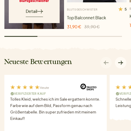
5
BLUTSGESCHWISTER
Detail
Top Balconnet Black
31,90 €
39,90 €
Neueste Bewertungen
Heute
VERIFIZIERTER KAUF
VERIFI
Tolles Kleid, welches ich im Sale ergattern konnte.
Schnell
Farbe wie auf dem Bild, Passform genau nach
Leistung
Größentabelle. Bin super zufrieden mit meinem
Einkauf!