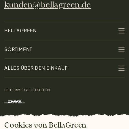
kunden@bellagreen.de
BELLAGREEN
Über uns
SORTIMENT
Nachhaltigkeit
Sale
ALLES ÜBER DEN EINKAUF
Materialien
Damen
Größenratgeber
Kontakt
LIEFERMÖGLICHKEITEN
Herren
Rücksendung der Ware
Marken
Wohnen
Versand und Zahlung
Das freundliche Magazin
Geschenke
Cookies von BellaGreen
Warum bei uns einkaufen
ZAHLUNGSMÖGLICHKEITEN