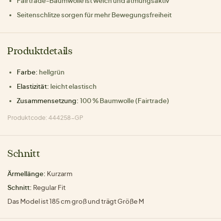
Fairtrade-Baumwolle ist weich und atmungsaktiv
Seitenschlitze sorgen für mehr Bewegungsfreiheit
Produktdetails
Farbe:
hellgrün
Elastizität:
leicht elastisch
Zusammensetzung:
100 % Baumwolle (Fairtrade)
Produktcode: 444258-GP
Schnitt
Ärmellänge:
Kurzarm
Schnitt:
Regular Fit
Das Model ist 185 cm groß und trägt Größe M