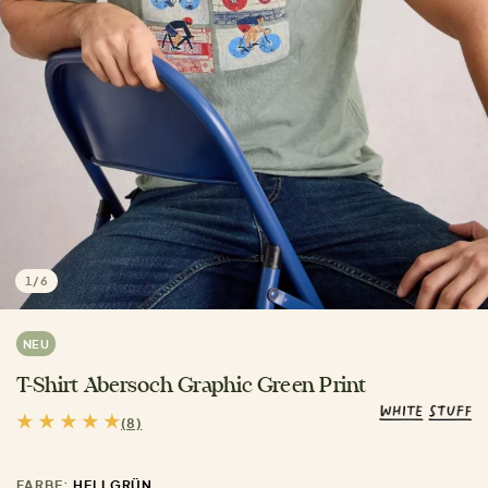
1
/
6
NEU
T-Shirt Abersoch Graphic Green Print
(8)
FARBE:
HELLGRÜN