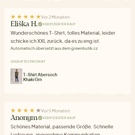
Vor 2 Monaten
Eliška H.
VERIFIZIERTER KAUF
Wunderschönes T-Shirt, tolles Material, leider
schicke ich XXL zurück, da es zu eng ist.
Automatisch übersetzt aus dem greenbutik.cz
GEKAUFTES PRODUKT
T-Shirt Abersoch
Khaki Grn
Vor 5 Monaten
Anonym
VERIFIZIERTER KAUF
Schönes Material, passende Größe. Schnelle
Lieferung, angenehme Kommunikation.