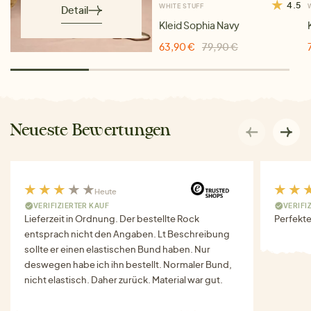
4.5
WHITE STUFF
Detail
Kleid Sophia Navy
63,90 €
79,90 €
Neueste Bewertungen
Heute
VERIFIZIERTER KAUF
VERIFI
Lieferzeit in Ordnung. Der bestellte Rock
Perfekte
entsprach nicht den Angaben. Lt Beschreibung
sollte er einen elastischen Bund haben. Nur
deswegen habe ich ihn bestellt. Normaler Bund,
nicht elastisch. Daher zurück. Material war gut.