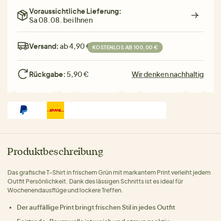
Voraussichtliche Lieferung:
Sa 08.08. bei Ihnen
Versand:
ab 4,90 €
KOSTENLOS AB 100,00 €
Rückgabe:
5,90 €
Wir denken nachhaltig
Produktbeschreibung
Das grafische T‑Shirt in frischem Grün mit markantem Print verleiht jedem
Outfit Persönlichkeit. Dank des lässigen Schnitts ist es ideal für
Wochenendausflüge und lockere Treffen.
Der auffällige Print bringt frischen Stil in jedes Outfit