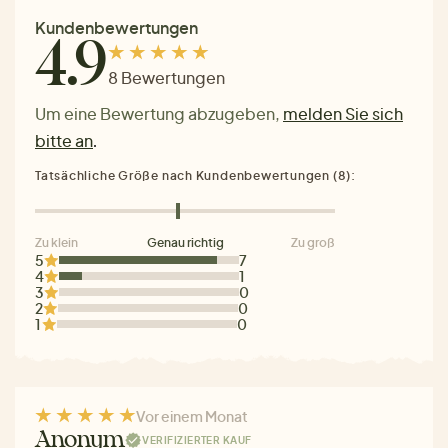
Kundenbewertungen
4.9
8 Bewertungen
Um eine Bewertung abzugeben,
melden Sie sich
bitte an
.
Tatsächliche Größe nach Kundenbewertungen (8):
Zu klein
Genau richtig
Zu groß
5
7
4
1
3
0
2
0
1
0
Vor einem Monat
Anonym
VERIFIZIERTER KAUF