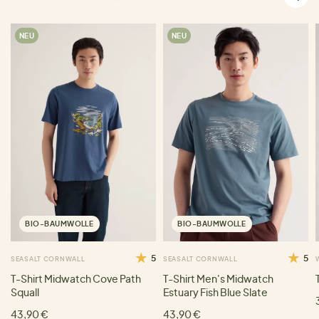
NEU
NEU
BIO-BAUMWOLLE
BIO-BAUMWOLLE
5
5
SEASALT CORNWALL
SEASALT CORNWALL
T-Shirt Midwatch Cove Path
T-Shirt Men's Midwatch
Squall
Estuary Fish Blue Slate
43,90 €
43,90 €