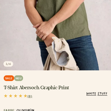
1
/
6
SALE
NEU
T-Shirt Abersoch Graphic Print
(8)
FARBE:
OLIVGRÜN