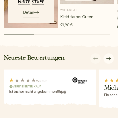
WHITE STUFF
Detail
Kleid Harper Green
91,90 €
Neueste Bewertungen
Gestern
VERIFIZIERTER KAUF
Miche
Ist bisher nicht angekommen!!!@@
Ein sehr