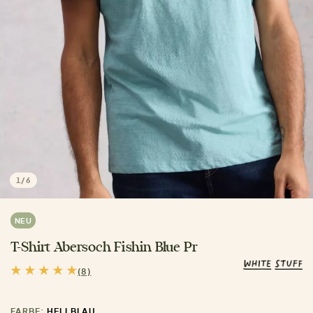
1
/
6
NEU
T-Shirt Abersoch Fishin Blue Pr
(8)
FARBE:
HELLBLAU