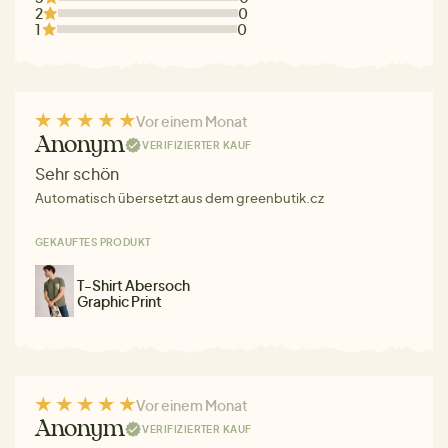
2
0
1
0
Vor einem Monat
Anonym
VERIFIZIERTER KAUF
Sehr schön
Automatisch übersetzt aus dem greenbutik.cz
GEKAUFTES PRODUKT
T-Shirt Abersoch
Graphic Print
Vor einem Monat
Anonym
VERIFIZIERTER KAUF