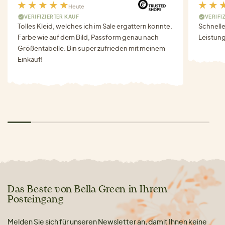
Heute
VERIFIZIERTER KAUF
VERIFI
Tolles Kleid, welches ich im Sale ergattern konnte.
Schnell
Farbe wie auf dem Bild, Passform genau nach
Leistung
Größentabelle. Bin super zufrieden mit meinem
Einkauf!
Das Beste von Bella Green in Ihrem
Posteingang
Melden Sie sich für unseren Newsletter an, damit Ihnen keine