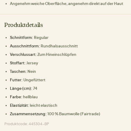
Angenehm weiche Oberfläche, angenehm direkt auf der Haut
Produktdetails
Schnittform:
Regular
Ausschnittform:
Rundhalsausschnitt
Verschlussart:
Zum Hineinschlüpfen
Stoffart:
Jersey
Taschen:
Nein
Futter:
Ungefüttert
Länge (cm):
74
Farbe:
hellblau
Elastizität:
leicht elastisch
Zusammensetzung:
100 % Baumwolle (Fairtrade)
Produktcode: 445304-BP