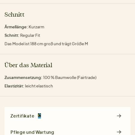
Schnitt
Ärmellänge:
Kurzarm
Schnitt:
Regular Fit
Das Model ist 188 cm groß und trägt Größe M
Über das Material
Zusammensetzung:
100 % Baumwolle (Fairtrade)
Elastizität:
leicht elastisch
Zertifikate
Pflege und Wartung