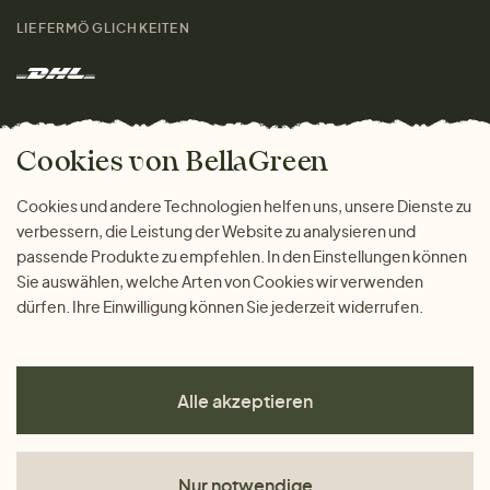
Größenratgeber
Kontakt
LIEFERMÖGLICHKEITEN
Herren
Rücksendung der Ware
Marken
Wohnen
Versand und Zahlung
Das freundliche Magazin
Geschenke
Cookies von BellaGreen
Warum bei uns einkaufen
ZAHLUNGSMÖGLICHKEITEN
Cookies und andere Technologien helfen uns, unsere Dienste zu
verbessern, die Leistung der Website zu analysieren und
passende Produkte zu empfehlen. In den Einstellungen können
Sie auswählen, welche Arten von Cookies wir verwenden
dürfen. Ihre Einwilligung können Sie jederzeit widerrufen.
Alle akzeptieren
Nur notwendige