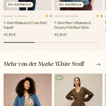
BIO-BAUMWOLLE
BIO-BAUMWOLLE
5
5
SEASALT CORNWALL
SEASALT CORNWALL
T-Shirt Midwatch Cove Path
T-Shirt Men's Midwatch
Squall
Estuary Fish Blue Slate
43,90 €
43,90 €
Mehr von der Marke White Stuff
NEU