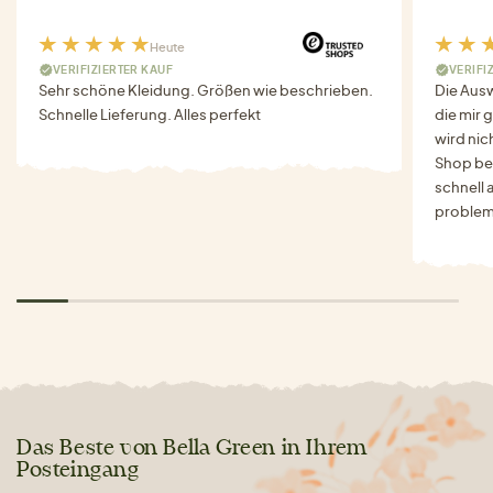
Heute
VERIFIZIERTER KAUF
VERIFI
Sehr schöne Kleidung. Größen wie beschrieben.
Die Auswa
Schnelle Lieferung. Alles perfekt
die mir g
wird nich
Shop bes
schnell 
problem
Das Beste von Bella Green in Ihrem
Posteingang