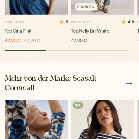
ECOVERO
5
4.8
WHITE STUFF
WHITE STUFF
Top Gina Pink
Top Nelly Bril White
42,90 €
47,90 €
47,90 €
Mehr von der Marke Seasalt
Cornwall
NEU