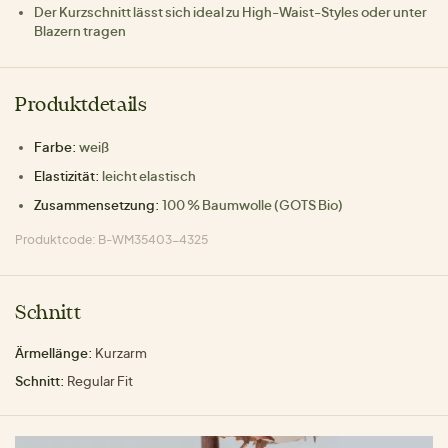
Der Kurzschnitt lässt sich ideal zu High-Waist-Styles oder unter
Blazern tragen
Produktdetails
Farbe:
weiß
Elastizität:
leicht elastisch
Zusammensetzung:
100 % Baumwolle (GOTS Bio)
Produktcode: B-WM35403-4325
Schnitt
Ärmellänge:
Kurzarm
Schnitt:
Regular Fit