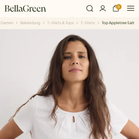
0
Damen
Bekleidung
T-Shirts & Tops
T-Shirts
Top Appletree Salt