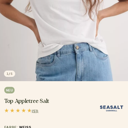
1
/
5
NEU
Top Appletree Salt
(51)
FARBE:
WEISS