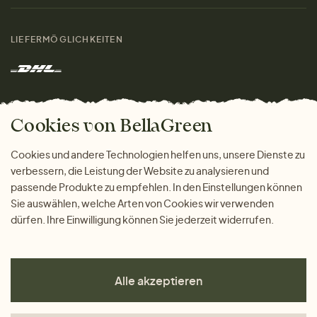
Materialien
Damen
Größenratgeber
Kontakt
LIEFERMÖGLICHKEITEN
Herren
Rücksendung der Ware
Marken
Wohnen
Versand und Zahlung
Das freundliche Magazin
Geschenke
Cookies von BellaGreen
Warum bei uns einkaufen
ZAHLUNGSMÖGLICHKEITEN
Cookies und andere Technologien helfen uns, unsere Dienste zu
verbessern, die Leistung der Website zu analysieren und
passende Produkte zu empfehlen. In den Einstellungen können
Sie auswählen, welche Arten von Cookies wir verwenden
dürfen. Ihre Einwilligung können Sie jederzeit widerrufen.
Alle akzeptieren