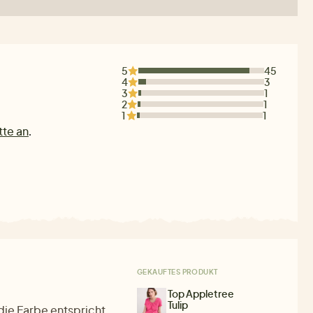
5
45
4
3
3
1
2
1
1
1
tte an
.
GEKAUFTES PRODUKT
Top Appletree
Tulip
die Farbe entspricht