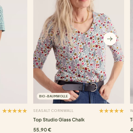
BIO-BAUMWOLLE
SEASALT CORNWALL
W
Top Studio Glass Chalk
T
55,90 €
4