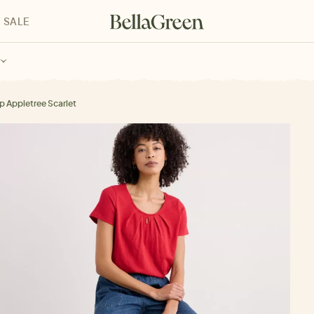
SALE
enke für Kinder
Geschenke für alle
Geschenkgutscheine
p Appletree Scarlet