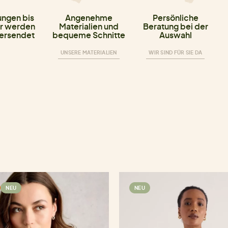
ungen bis
Angenehme
Persönliche
r werden
Materialien und
Beratung bei der
versendet
bequeme Schnitte
Auswahl
UNSERE MATERIALIEN
WIR SIND FÜR SIE DA
NEU
NEU