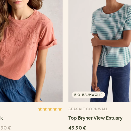
BIO-BAUMWOLLE
SEASALT CORNWALL
nk
Top Bryher View Estuary
,90 €
43,90 €