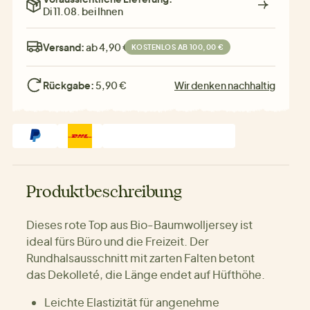
Di 11.08. bei Ihnen
Versand:
ab 4,90 €
KOSTENLOS AB 100,00 €
Rückgabe:
5,90 €
Wir denken nachhaltig
Produktbeschreibung
Dieses rote Top aus Bio-Baumwolljersey ist
ideal fürs Büro und die Freizeit. Der
Rundhalsausschnitt mit zarten Falten betont
das Dekolleté, die Länge endet auf Hüfthöhe.
Leichte Elastizität für angenehme