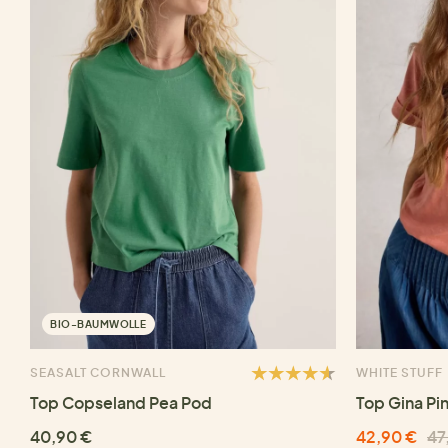
BIO-BAUMWOLLE
SEASALT CORNWALL
WHITE STUFF
Top Copseland Pea Pod
Top Gina Pi
40,90 €
42,90 €
47