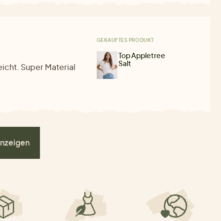
GEKAUFTES PRODUKT
Top Appletree
Salt
eicht. Super Material
nzeigen