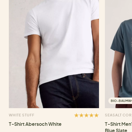
BIO-BAUMW
WHITE STUFF
SEASALT CO
T-Shirt Abersoch White
T-Shirt Men
Blue Slate