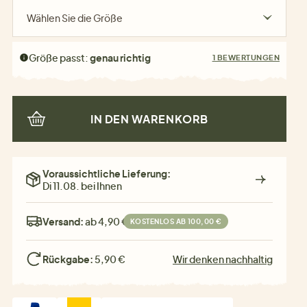
Wählen Sie die Größe
Größe passt:
genau richtig
1 BEWERTUNGEN
IN DEN WARENKORB
Voraussichtliche Lieferung:
Di 11.08. bei Ihnen
Versand:
ab 4,90 €
KOSTENLOS AB 100,00 €
Rückgabe:
5,90 €
Wir denken nachhaltig