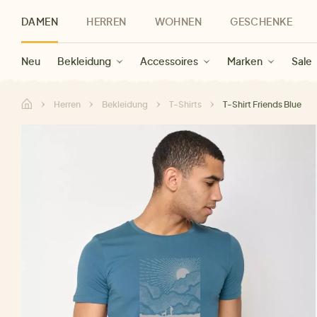
DAMEN
HERREN
WOHNEN
GESCHENKE
Neu
Herren Neu
Kategorien
Geschenke für Frauen
Sale Damen
Bekleidung
Bekleidung
Marken
Sale Herren
Accessoires
Geschenke für Männer
Sale
Marken
Marken
Sale
Gesch
Sale
Herren
Bekleidung
T-Shirts
T-Shirt Friends Blue