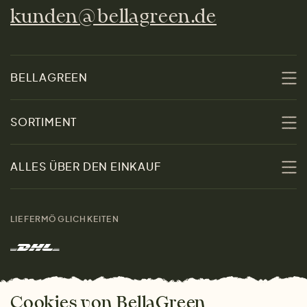
kunden@bellagreen.de
BELLAGREEN
Über uns
SORTIMENT
Nachhaltigkeit
Sale
ALLES ÜBER DEN EINKAUF
Materialien
Damen
Größenratgeber
Kontakt
LIEFERMÖGLICHKEITEN
Herren
Rücksendung der Ware
Marken
Wohnen
Versand und Zahlung
Das freundliche Magazin
Geschenke
Cookies von BellaGreen
Warum bei uns einkaufen
ZAHLUNGSMÖGLICHKEITEN