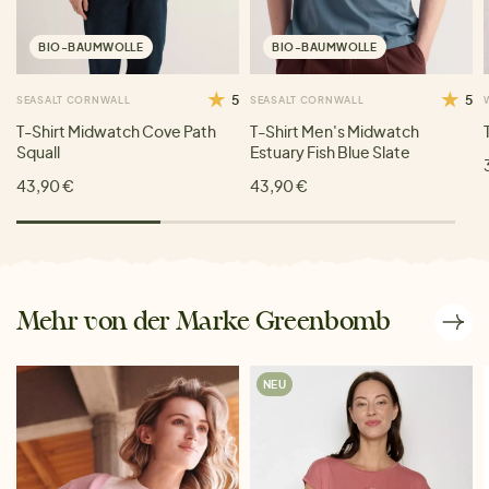
BIO-BAUMWOLLE
BIO-BAUMWOLLE
5
5
SEASALT CORNWALL
SEASALT CORNWALL
T-Shirt Midwatch Cove Path
T-Shirt Men's Midwatch
Squall
Estuary Fish Blue Slate
43,90 €
43,90 €
Mehr von der Marke Greenbomb
NEU