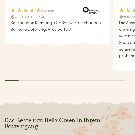
Gestern
VERIFIZIERTER KAUF
VERIFI
Sehr schöne Kleidung. Größen wie beschrieben.
Die Auswa
Schnelle Lieferung. Alles perfekt
die mir g
wird nich
Shop bes
schnell 
problem
Das Beste von Bella Green in Ihrem
Posteingang