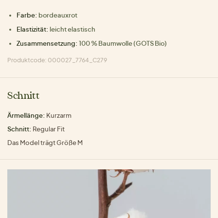
Farbe:
bordeauxrot
Elastizität:
leicht elastisch
Zusammensetzung:
100 % Baumwolle (GOTS Bio)
Produktcode: 000027_7764_C279
Schnitt
Ärmellänge:
Kurzarm
Schnitt:
Regular Fit
Das Model trägt Größe M