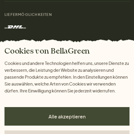
Damen
Größenratgeber
Kontakt
LIEFERMÖGLICHKEITEN
Herren
Rücksendung der Ware
Marken
Wohnen
Versand und Zahlung
Das freundliche Magazin
Geschenke
Cookies von BellaGreen
Warum bei uns einkaufen
ZAHLUNGSMÖGLICHKEITEN
Cookies und andere Technologien helfen uns, unsere Dienste zu
verbessern, die Leistung der Website zu analysieren und
passende Produkte zu empfehlen. In den Einstellungen können
Sie auswählen, welche Arten von Cookies wir verwenden
dürfen. Ihre Einwilligung können Sie jederzeit widerrufen.
Alle akzeptieren