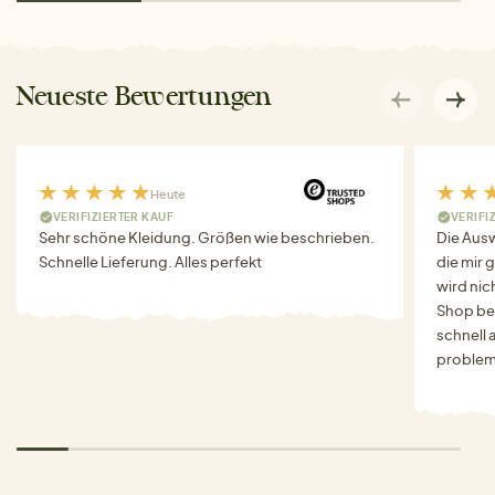
Neueste Bewertungen
Heute
VERIFIZIERTER KAUF
VERIFI
Sehr schöne Kleidung. Größen wie beschrieben.
Die Auswa
Schnelle Lieferung. Alles perfekt
die mir g
wird nich
Shop bes
schnell 
problem