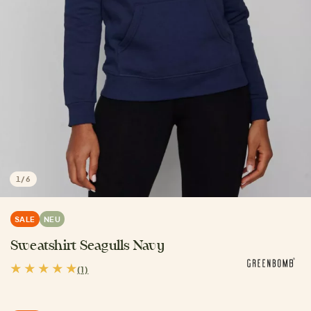
1
/
6
SALE
NEU
Sweatshirt Seagulls Navy
(1)