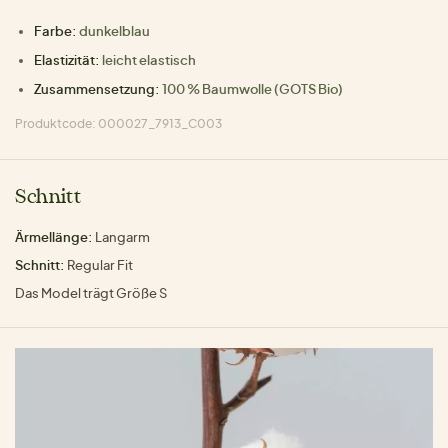
Farbe:
dunkelblau
Elastizität:
leicht elastisch
Zusammensetzung:
100 % Baumwolle (GOTS Bio)
Produktcode: 000027_7913_C003
Schnitt
Ärmellänge:
Langarm
Schnitt:
Regular Fit
Das Model trägt Größe S