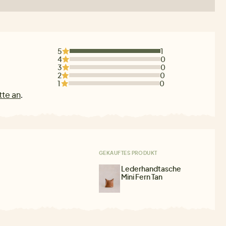
5
1
4
0
3
0
2
0
1
0
tte an
.
GEKAUFTES PRODUKT
Lederhandtasche
Mini Fern Tan