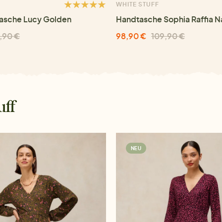
WHITE STUFF
asche Lucy Golden
Handtasche Sophia Raffia N
,90 €
98,90 €
109,90 €
uff
NEU