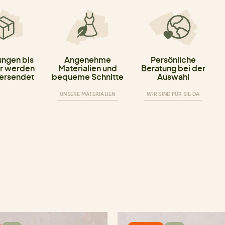
ungen bis
Angenehme
Persönliche
r werden
Materialien und
Beratung bei der
versendet
bequeme Schnitte
Auswahl
UNSERE MATERIALIEN
WIR SIND FÜR SIE DA