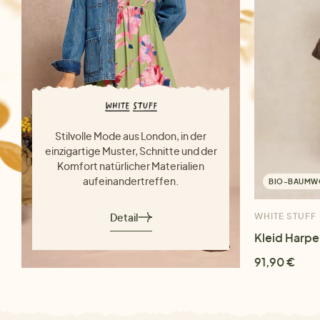
Stilvolle Mode aus London, in der
einzigartige Muster, Schnitte und der
Komfort natürlicher Materialien
aufeinandertreffen.
BIO-BAUMW
Detail
WHITE STUFF
Kleid Harpe
91,90 €