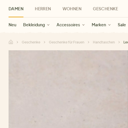
DAMEN
HERREN
WOHNEN
GESCHENKE
Neu
Herren Neu
Kategorien
Geschenke für Frauen
Sale Damen
Bekleidung
Bekleidung
Marken
Sale Herren
Accessoires
Geschenke für Männer
Sale
Marken
Marken
Sale
Gesch
Sale
Geschenke
Geschenke für Frauen
Handtaschen
Le