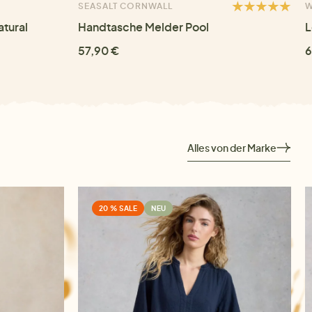
SEASALT CORNWALL
W
atural
Handtasche Melder Pool
L
57,90 €
6
Alles von der Marke
20 % SALE
NEU