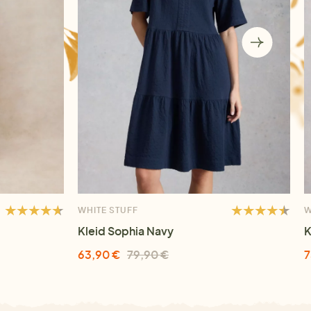
WHITE STUFF
W
Kleid Sophia Navy
K
63,90 €
79,90 €
7