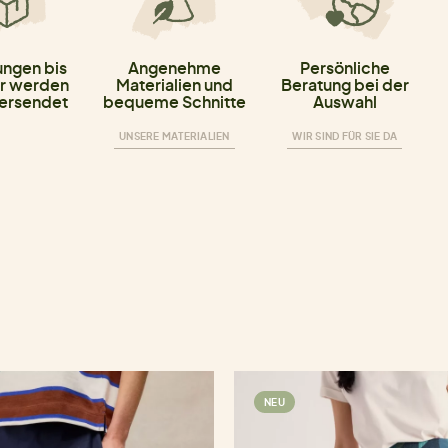
ungen bis
Angenehme
Persönliche
r werden
Materialien und
Beratung bei der
versendet
bequeme Schnitte
Auswahl
UNSERE MATERIALIEN
WIR SIND FÜR SIE DA
NEU