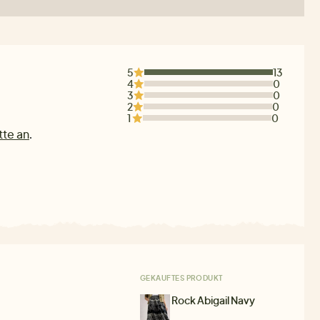
5
13
4
0
3
0
2
0
1
0
tte an
.
GEKAUFTES PRODUKT
Rock Abigail Navy