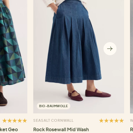
BIO-BAUMWOLLE
SEASALT CORNWALL
W
nket Geo
Rock Rosewall Mid Wash
R