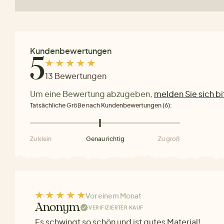
Kundenbewertungen
5
13 Bewertungen
Um eine Bewertung abzugeben,
melden Sie sich bi
Tatsächliche Größe nach Kundenbewertungen (6):
Zu klein
Genau richtig
Zu groß
Vor einem Monat
Anonym
VERIFIZIERTER KAUF
Es schwingt so schön und ist gutes Material!