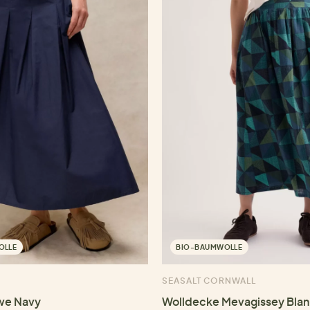
OLLE
BIO-BAUMWOLLE
SEASALT CORNWALL
we Navy
Wolldecke Mevagissey Bla