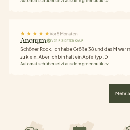
Automatisch übersetzt aus dem greenbutik.cz
Vor 5 Monaten
Anonym
VERIFIZIERTER KAUF
Schöner Rock, ich habe Größe 38 und das M war m
zu klein. Aber ich bin halt ein Apfeltyp :D
Automatisch übersetzt aus dem greenbutik.cz
Mehr a