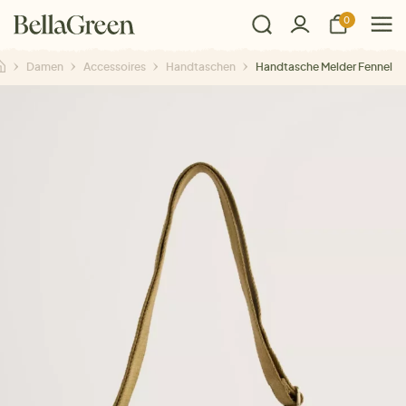
0
Damen
Accessoires
Handtaschen
Handtasche Melder Fennel