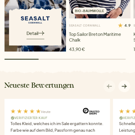
BIO-BAUMWOLLE
4.9
SEASALT CORNWALL
Detail
Top Sailor Breton Maritime
Chalk
43,90 €
Neueste Bewertungen
Heute
VERIFIZIERTER KAUF
VERIFI
Tolles Kleid, welches ich im Sale ergattern konnte.
Schnell
Farbe wie auf dem Bild, Passform genau nach
Leistung