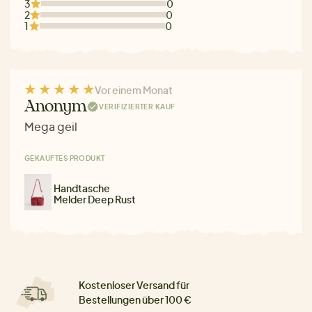
3
0
2
0
1
0
Vor einem Monat
Anonym
VERIFIZIERTER KAUF
Mega geil
GEKAUFTES PRODUKT
Handtasche
Melder Deep Rust
Kostenloser Versand für
Bestellungen über 100 €