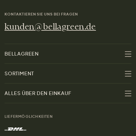
KONTAKTIEREN SIE UNS BEI FRAGEN
kunden@bellagreen.de
BELLAGREEN
Über uns
SORTIMENT
Nachhaltigkeit
Sale
ALLES ÜBER DEN EINKAUF
Materialien
Damen
Größenratgeber
Kontakt
LIEFERMÖGLICHKEITEN
Herren
Rücksendung der Ware
Marken
Wohnen