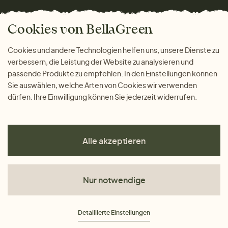
Versand und Zahlung
Das freundliche Magazin
Geschenke
Cookies von BellaGreen
Warum bei uns einkaufen
ZAHLUNGSMÖGLICHKEITEN
Cookies und andere Technologien helfen uns, unsere Dienste zu
verbessern, die Leistung der Website zu analysieren und
passende Produkte zu empfehlen. In den Einstellungen können
Sie auswählen, welche Arten von Cookies wir verwenden
dürfen. Ihre Einwilligung können Sie jederzeit widerrufen.
Alle akzeptieren
Nur notwendige
AGB
Detaillierte Einstellungen
Datenschutz
Impressum
Cookies