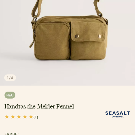
1
/
6
NEU
Handtasche Melder Fennel
(1)
FARBE: