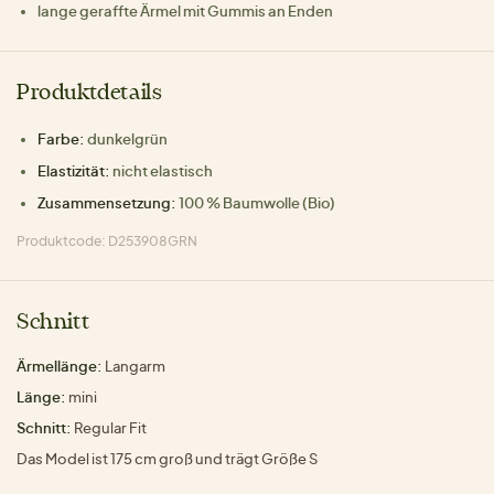
lange geraffte Ärmel mit Gummis an Enden
Produktdetails
Farbe:
dunkelgrün
Elastizität:
nicht elastisch
Zusammensetzung:
100 % Baumwolle (Bio)
Produktcode: D253908GRN
Schnitt
Ärmellänge:
Langarm
Länge:
mini
Schnitt:
Regular Fit
Das Model ist 175 cm groß und trägt Größe S