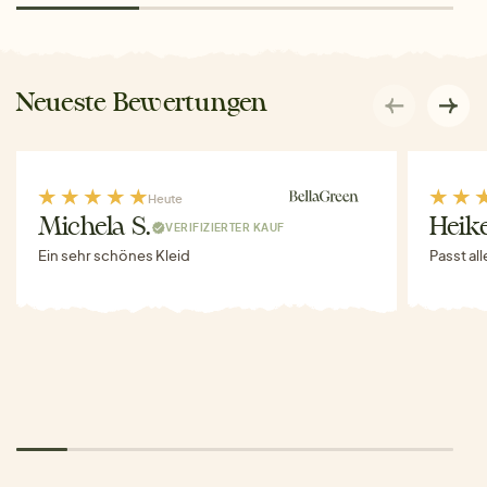
Neueste Bewertungen
Heute
Michela S.
Heike
VERIFIZIERTER KAUF
Ein sehr schönes Kleid
Passt al