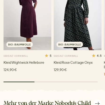
BIO-BAUMWOLLE
BIO-BAUMWOLLE
5
4.5
SEASALT CORNWALL
SEASALT CORNWALL
Kleid Wightwick Hellebore
Kleid Rose Cottage Onyx
124,90 €
129,90 €
Mehr von der Marke Nobody's Child