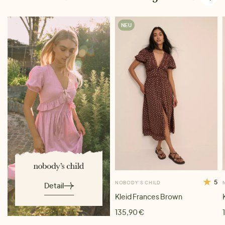
NEU
5
NOBODY'S CHILD
Detail
Kleid Frances Brown
135,90 €