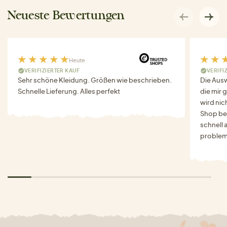
Neueste Bewertungen
Heute
VERIFIZIERTER KAUF
VERIFI
Sehr schöne Kleidung. Größen wie beschrieben.
Die Auswa
Schnelle Lieferung. Alles perfekt
die mir g
wird nich
Shop bes
schnell 
problem