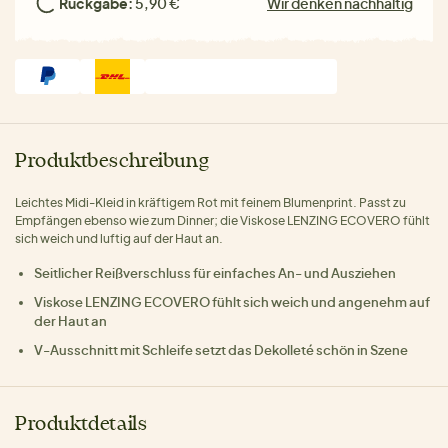
Rückgabe:
5,90 €
Wir denken nachhaltig
Produktbeschreibung
Leichtes Midi-Kleid in kräftigem Rot mit feinem Blumenprint. Passt zu
Empfängen ebenso wie zum Dinner; die Viskose LENZING ECOVERO fühlt
sich weich und luftig auf der Haut an.
Seitlicher Reißverschluss für einfaches An- und Ausziehen
Viskose LENZING ECOVERO fühlt sich weich und angenehm auf
der Haut an
V-Ausschnitt mit Schleife setzt das Dekolleté schön in Szene
Produktdetails