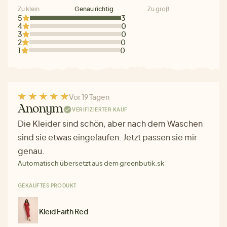
Zu klein
Genau richtig
Zu groß
5
3
4
0
3
0
2
0
1
0
Vor 19 Tagen
Anonym
VERIFIZIERTER KAUF
Die Kleider sind schön, aber nach dem Waschen
sind sie etwas eingelaufen. Jetzt passen sie mir
genau.
Automatisch übersetzt aus dem greenbutik.sk
GEKAUFTES PRODUKT
Kleid Faith Red