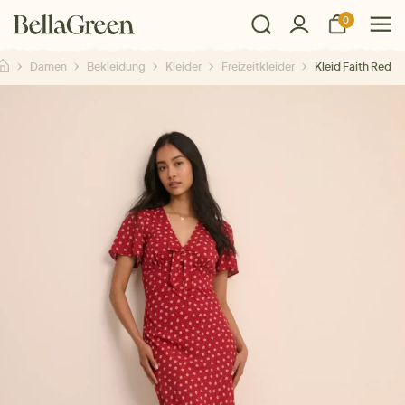
0
Damen
Bekleidung
Kleider
Freizeitkleider
Kleid Faith Red