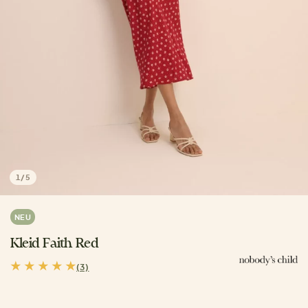
1
/
5
NEU
Kleid Faith Red
(3)