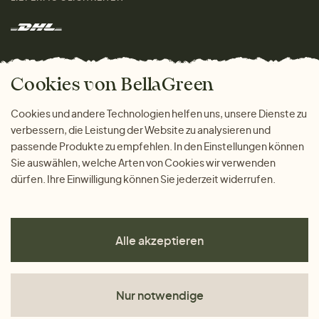
Herren
Rücksendung der Ware
Marken
Wohnen
Versand und Zahlung
Das freundliche Magazin
Geschenke
Cookies von BellaGreen
Warum bei uns einkaufen
ZAHLUNGSMÖGLICHKEITEN
Cookies und andere Technologien helfen uns, unsere Dienste zu
verbessern, die Leistung der Website zu analysieren und
passende Produkte zu empfehlen. In den Einstellungen können
Sie auswählen, welche Arten von Cookies wir verwenden
dürfen. Ihre Einwilligung können Sie jederzeit widerrufen.
Alle akzeptieren
Nur notwendige