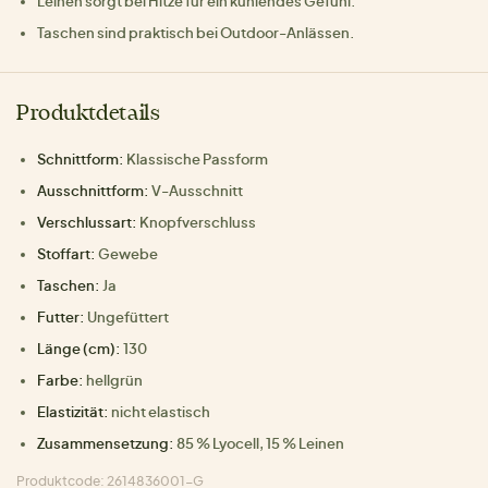
Leinen sorgt bei Hitze für ein kühlendes Gefühl.
Taschen sind praktisch bei Outdoor-Anlässen.
Produktdetails
Schnittform:
Klassische Passform
Ausschnittform:
V-Ausschnitt
Verschlussart:
Knopfverschluss
Stoffart:
Gewebe
Taschen:
Ja
Futter:
Ungefüttert
Länge (cm):
130
Farbe:
hellgrün
Elastizität:
nicht elastisch
Zusammensetzung:
85 % Lyocell, 15 % Leinen
Produktcode: 2614836001-G