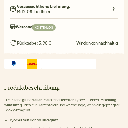
Voraussichtliche Lieferung:
Mi 12.08. bei Ihnen
Versand:
KOSTENLOS
Rückgabe:
5,90 €
Wir denken nachhaltig
Produktbeschreibung
Die frische grüne Variante aus einer leichten Lyocell-Leinen-Mischung
wirkt luftig. Ideal für Gartenfeiern und warme Tage, wenn ein gepflegter
Look gefragt ist.
Lyocell fällt schön und glatt.