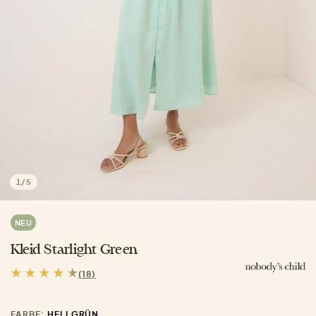
1
/
5
NEU
Kleid Starlight Green
(18)
FARBE:
HELLGRÜN