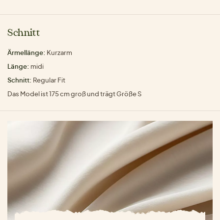
Schnitt
Ärmellänge:
Kurzarm
Länge:
midi
Schnitt:
Regular Fit
Das Model ist 175 cm groß und trägt Größe S