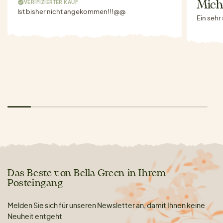
VERIFIZIERTER KAUF
Miche
Ist bisher nicht angekommen!!!@@
Ein sehr
Das Beste von Bella Green in Ihrem
Posteingang
Melden Sie sich für unseren Newsletter an, damit Ihnen keine
Neuheit entgeht