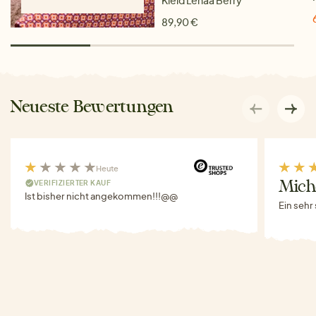
89,90 €
Neueste Bewertungen
Heute
VERIFIZIERTER KAUF
Miche
Ist bisher nicht angekommen!!!@@
Ein sehr