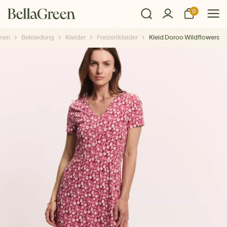
0
men
Bekleidung
Kleider
Freizeitkleider
Kleid Doroo Wildflowers