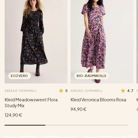
ECOVERO
BIO-BAUMWOLLE
5
4.7
SEASALT CORNWALL
SEASALT CORNWALL
Kleid Meadowsweet Flora
Kleid Veronica Blooms Rosa
Study Mix
94,90 €
124,90 €