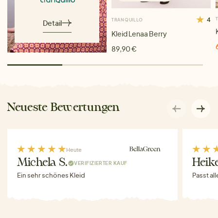
4
TRANQUILLO
Detail
Kleid Lenaa Berry
89,90 €
Neueste Bewertungen
Heute
Michela S.
Heike
VERIFIZIERTER KAUF
Ein sehr schönes Kleid
Passt al