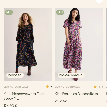
NEU
NEU
ECOVERO
BIO-BAUMWOLLE
5
4.8
SEASALT CORNWALL
SEASALT CORNWALL
Kleid Meadowsweet Flora
Kleid Veronica Blooms Rosa
Study Mix
94,90 €
124,90 €