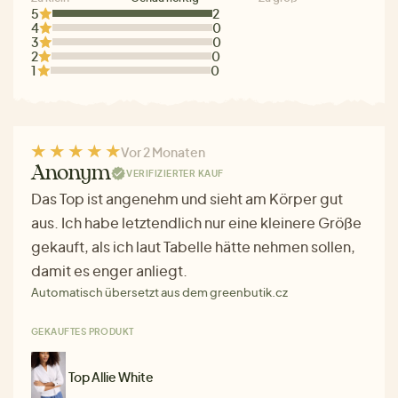
5
2
4
0
3
0
2
0
1
0
Vor 2 Monaten
Anonym
VERIFIZIERTER KAUF
Das Top ist angenehm und sieht am Körper gut
aus. Ich habe letztendlich nur eine kleinere Größe
gekauft, als ich laut Tabelle hätte nehmen sollen,
damit es enger anliegt.
Automatisch übersetzt aus dem greenbutik.cz
GEKAUFTES PRODUKT
Top Allie White