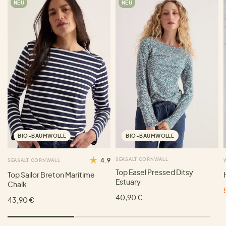
NEU
NEU
BIO-BAUMWOLLE
BIO-BAUMWOLLE
4.9
SEASALT CORNWALL
SEASALT CORNWALL
Top Easel Pressed Ditsy
Top Sailor Breton Maritime
Estuary
Chalk
40,90 €
43,90 €