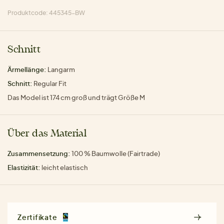
Produktcode: 445345-BW
Schnitt
Ärmellänge:
Langarm
Schnitt:
Regular Fit
Das Model ist 174 cm groß und trägt Größe M
Über das Material
Zusammensetzung:
100 % Baumwolle (Fairtrade)
Elastizität:
leicht elastisch
Zertifikate