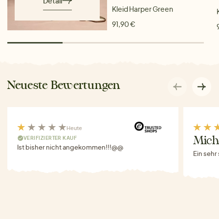
Detail
Kleid Harper Green
91,90 €
Neueste Bewertungen
Heute
VERIFIZIERTER KAUF
Miche
Ist bisher nicht angekommen!!!@@
Ein sehr