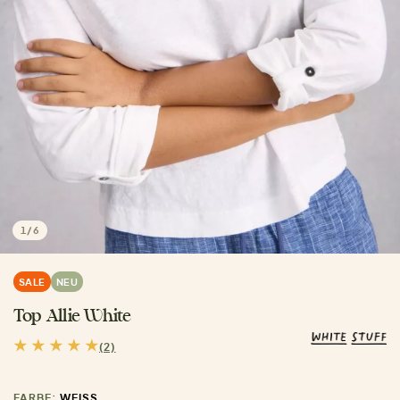
1
/
6
SALE
NEU
Top Allie White
(2)
FARBE:
WEISS