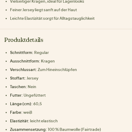
Vielseitiger Kragen, ideal für Lagenlooks
Feiner Jersey liegt sanft auf der Haut
Leichte Elastizität sorgt für Alltagstauglichkeit
Produktdetails
Schnittform:
Regular
Ausschnittform:
Kragen
Verschlussart:
Zum Hineinschlüpfen
Stoffart:
Jersey
Taschen:
Nein
Futter:
Ungefüttert
Länge (cm):
60,5
Farbe:
weiß
Elastizität:
leicht elastisch
Zusammensetzung:
100 % Baumwolle (Fairtrade)