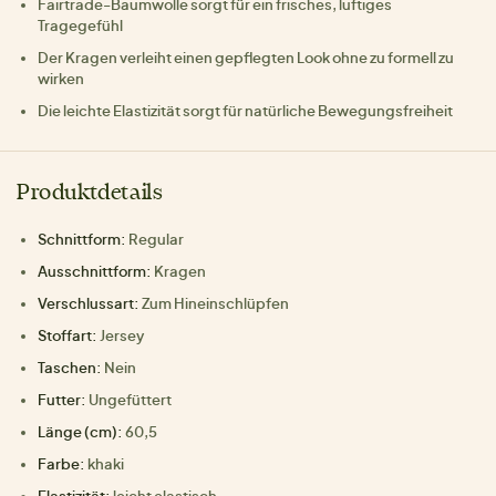
Fairtrade-Baumwolle sorgt für ein frisches, luftiges
Tragegefühl
Der Kragen verleiht einen gepflegten Look ohne zu formell zu
wirken
Die leichte Elastizität sorgt für natürliche Bewegungsfreiheit
Produktdetails
Schnittform:
Regular
Ausschnittform:
Kragen
Verschlussart:
Zum Hineinschlüpfen
Stoffart:
Jersey
Taschen:
Nein
Futter:
Ungefüttert
Länge (cm):
60,5
Farbe:
khaki
Elastizität:
leicht elastisch