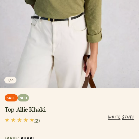
1
/
6
SALE
NEU
Top Allie Khaki
(2)
FARBE:
KHAKI