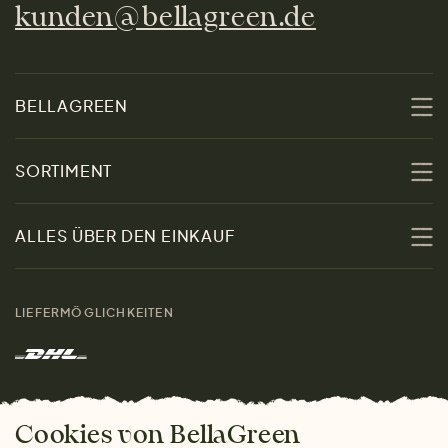
kunden@bellagreen.de
BELLAGREEN
Über uns
SORTIMENT
Nachhaltigkeit
Sale
ALLES ÜBER DEN EINKAUF
Materialien
Damen
Größenratgeber
Kontakt
LIEFERMÖGLICHKEITEN
Herren
Rücksendung der Ware
Marken
Wohnen
Versand und Zahlung
Das freundliche Magazin
Geschenke
Cookies von BellaGreen
Warum bei uns einkaufen
ZAHLUNGSMÖGLICHKEITEN