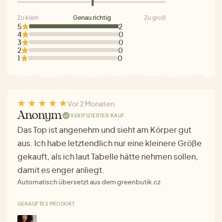
Zu klein
Genau richtig
Zu groß
5
2
4
0
3
0
2
0
1
0
Vor 2 Monaten
Anonym
VERIFIZIERTER KAUF
Das Top ist angenehm und sieht am Körper gut
aus. Ich habe letztendlich nur eine kleinere Größe
gekauft, als ich laut Tabelle hätte nehmen sollen,
damit es enger anliegt.
Automatisch übersetzt aus dem greenbutik.cz
GEKAUFTES PRODUKT