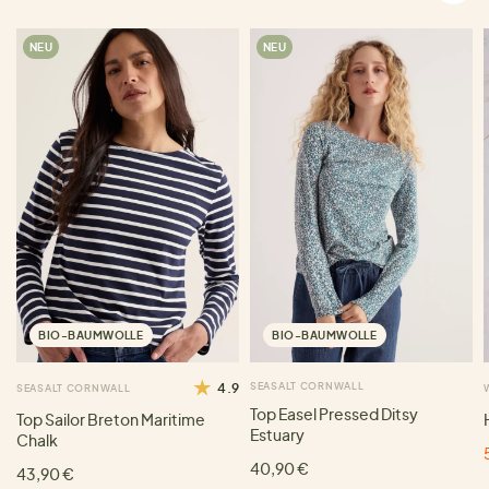
NEU
NEU
BIO-BAUMWOLLE
BIO-BAUMWOLLE
4.9
SEASALT CORNWALL
SEASALT CORNWALL
Top Easel Pressed Ditsy
Top Sailor Breton Maritime
Estuary
Chalk
40,90 €
43,90 €