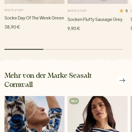
WHITE STUFF
5
WHITE STUFF
Socke Day Of The Week Green
Socken Fluffy Sausage Grey
38,90 €
9,90 €
Mehr von der Marke Seasalt
Cornwall
NEU