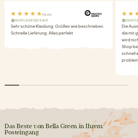
Heute
VERIFIZIERTER KAUF
VERIFI
Sehr schöne Kleidung. Größen wie beschrieben.
Die Auswa
Schnelle Lieferung. Alles perfekt
die mir g
wird nich
Shop bes
schnell 
problem
Das Beste von Bella Green in Ihrem
Posteingang