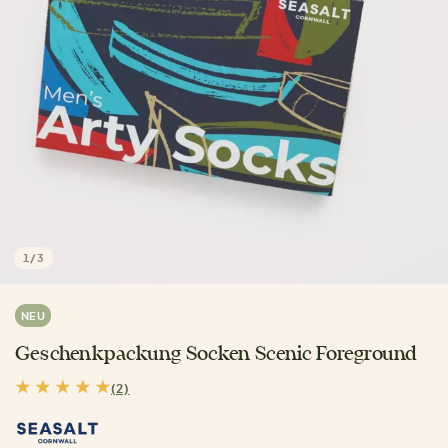
1
/
3
NEU
Geschenkpackung Socken Scenic Foreground
(2)