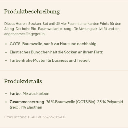
Produktbeschreibung
Dieses Herren-Socken-Set enthält vier Paar mit markanten Prints für den
Alltag. Der hohe Bio-Baumwollanteil sorgt für Atmungsaktivität und ein
angenehmes Tragegefühl.
GOTS-Baumwolle, sanft zur Haut und nachhaltig
Elastisches Bündchen hält die Socken an ihrem Platz
Farbenfrohe Muster für Business und Freizeit
Produktdetails
Farbe:
Mix aus Farben
Zusammensetzung:
76 % Baumwolle (GOTS Bio), 23 % Polyamid
(rec), 1 % Elasthan
Produktcode: B-AC38133-36202-OS