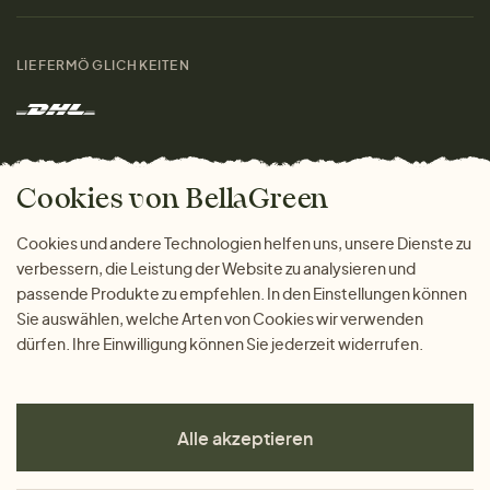
Materialien
Damen
Größenratgeber
Kontakt
LIEFERMÖGLICHKEITEN
Herren
Rücksendung der Ware
Marken
Wohnen
Versand und Zahlung
Das freundliche Magazin
Geschenke
Cookies von BellaGreen
Warum bei uns einkaufen
ZAHLUNGSMÖGLICHKEITEN
Cookies und andere Technologien helfen uns, unsere Dienste zu
verbessern, die Leistung der Website zu analysieren und
passende Produkte zu empfehlen. In den Einstellungen können
Sie auswählen, welche Arten von Cookies wir verwenden
dürfen. Ihre Einwilligung können Sie jederzeit widerrufen.
Alle akzeptieren