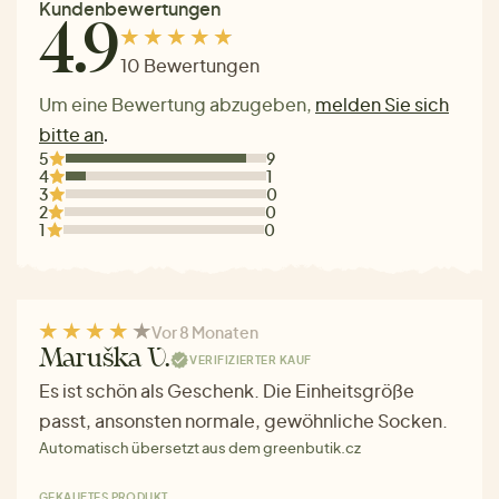
Kundenbewertungen
4.9
10 Bewertungen
Um eine Bewertung abzugeben,
melden Sie sich
bitte an
.
5
9
4
1
3
0
2
0
1
0
Vor 8 Monaten
Maruška V.
VERIFIZIERTER KAUF
Es ist schön als Geschenk. Die Einheitsgröße
passt, ansonsten normale, gewöhnliche Socken.
Automatisch übersetzt aus dem greenbutik.cz
GEKAUFTES PRODUKT