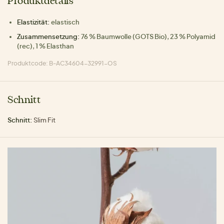
Produktdetails
Elastizität:
elastisch
Zusammensetzung:
76 % Baumwolle (GOTS Bio), 23 % Polyamid
(rec), 1 % Elasthan
Produktcode: B-AC34604-32991-OS
Schnitt
Schnitt:
Slim Fit