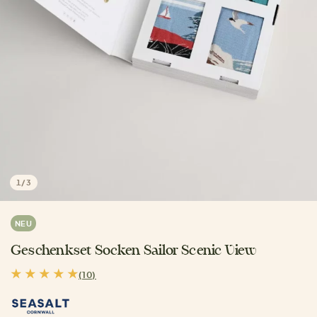
1
/
3
NEU
Geschenkset Socken Sailor Scenic View
(10)