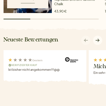
Chalk
43,90 €
Neueste Bewertungen
Gestern
VERIFIZIERTER KAUF
Miche
Ist bisher nicht angekommen!!!@@
Ein sehr