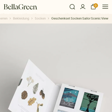
0
erren
Bekleidung
Socken
Geschenkset Socken Sailor Scenic View