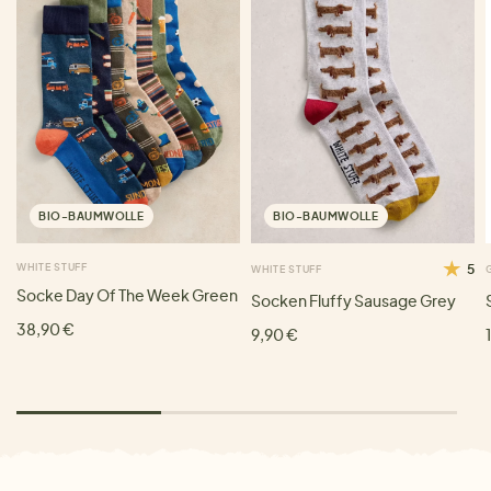
BIO-BAUMWOLLE
BIO-BAUMWOLLE
WHITE STUFF
5
WHITE STUFF
Socke Day Of The Week Green
Socken Fluffy Sausage Grey
38,90 €
9,90 €