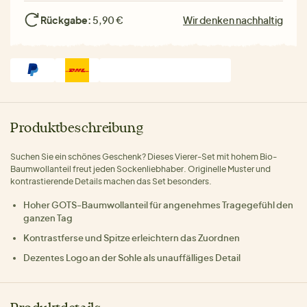
Rückgabe:
5,90 €
Wir denken nachhaltig
Produktbeschreibung
Suchen Sie ein schönes Geschenk? Dieses Vierer-Set mit hohem Bio-
Baumwollanteil freut jeden Sockenliebhaber. Originelle Muster und
kontrastierende Details machen das Set besonders.
Hoher GOTS-Baumwollanteil für angenehmes Tragegefühl den
ganzen Tag
Kontrastferse und Spitze erleichtern das Zuordnen
Dezentes Logo an der Sohle als unauffälliges Detail