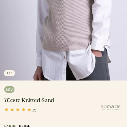
1
/
3
NEU
Weste Knitted Sand
(2)
FARBE:
BEIGE