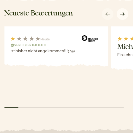
Neueste Bewertungen
Heute
VERIFIZIERTER KAUF
Miche
Ist bisher nicht angekommen!!!@@
Ein sehr