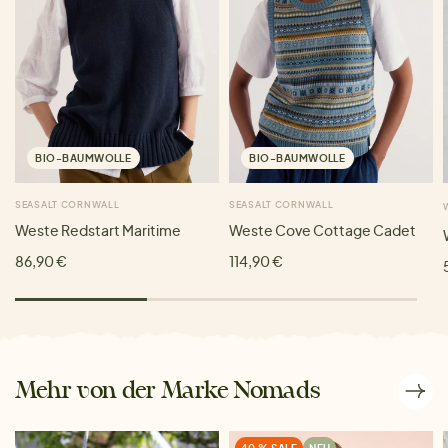
BIO-BAUMWOLLE
BIO-BAUMWOLLE
SEASALT CORNWALL
SEASALT CORNWALL
Weste Redstart Maritime
Weste Cove Cottage Cadet
86,90 €
114,90 €
Mehr von der Marke Nomads
40 % SALE
NEU