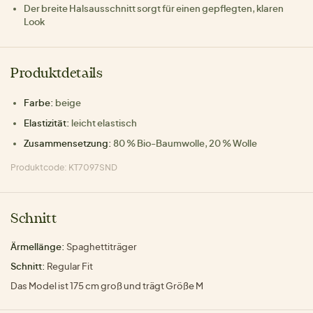
Der breite Halsausschnitt sorgt für einen gepflegten, klaren
Look
Produktdetails
Farbe:
beige
Elastizität:
leicht elastisch
Zusammensetzung:
80 % Bio-Baumwolle, 20 % Wolle
Produktcode: KT7097SND
Schnitt
Ärmellänge:
Spaghettiträger
Schnitt:
Regular Fit
Das Model ist 175 cm groß und trägt Größe M