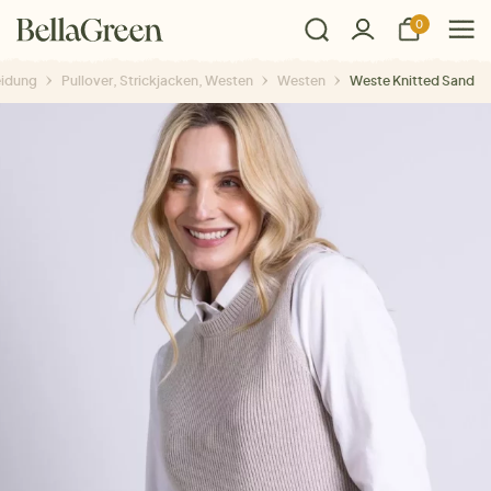
0
eidung
Pullover, Strickjacken, Westen
Westen
Weste Knitted Sand