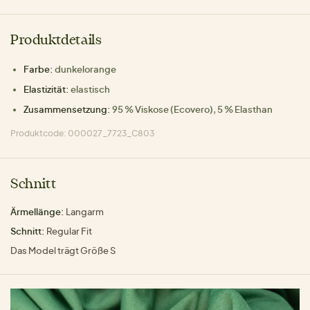
Produktdetails
Farbe:
dunkelorange
Elastizität:
elastisch
Zusammensetzung:
95 % Viskose (Ecovero), 5 % Elasthan
Produktcode: 000027_7723_C803
Schnitt
Ärmellänge:
Langarm
Schnitt:
Regular Fit
Das Model trägt Größe S