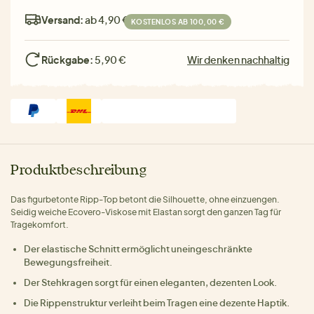
Versand:
ab 4,90 €
KOSTENLOS AB 100,00 €
Rückgabe:
5,90 €
Wir denken nachhaltig
Produktbeschreibung
Das figurbetonte Ripp-Top betont die Silhouette, ohne einzuengen.
Seidig weiche Ecovero-Viskose mit Elastan sorgt den ganzen Tag für
Tragekomfort.
Der elastische Schnitt ermöglicht uneingeschränkte
Bewegungsfreiheit.
Der Stehkragen sorgt für einen eleganten, dezenten Look.
Die Rippenstruktur verleiht beim Tragen eine dezente Haptik.