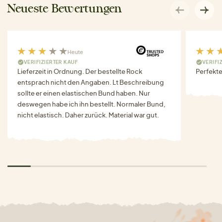
Neueste Bewertungen
Heute
VERIFIZIERTER KAUF
VERIFI
Lieferzeit in Ordnung. Der bestellte Rock
Perfekte
entsprach nicht den Angaben. Lt Beschreibung
sollte er einen elastischen Bund haben. Nur
deswegen habe ich ihn bestellt. Normaler Bund,
nicht elastisch. Daher zurück. Material war gut.