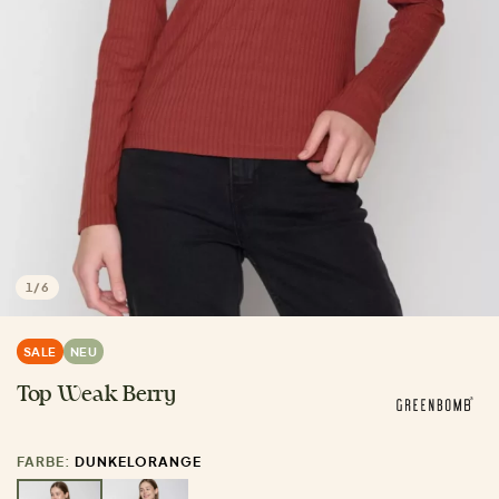
1
/
6
SALE
NEU
Top Weak Berry
FARBE:
DUNKELORANGE